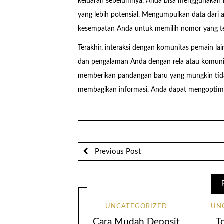
keluaran sebelumnya. Anda bisa menggunakan 
yang lebih potensial. Mengumpulkan data dari
kesempatan Anda untuk memilih nomor yang t
Terakhir, interaksi dengan komunitas pemain lai
dan pengalaman Anda dengan rela atau komunitas
memberikan pandangan baru yang mungkin tid
membagikan informasi, Anda dapat mengoptima
Previous Post
UNCATEGORIZED
UN
Cara Mudah Deposit
T