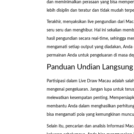
dan meminimalkan perasaan yang bisa mempenga
lebih disiplin dan teratur dan tidak mudah terp
Terakhir, menyaksikan live pengundian dari Ma
seru seru dan menghibur. Hal ini sekalian memb
hasil pengundian secara real-time, sehingga me
mengamati setiap output yang diadakan, Anda
permainan Anda untuk pengeluaran di masa de
Panduan Undian Langsung
Partisipasi dalam Live Draw Macau adalah salah
mengenai pengeluaran. Jangan lupa untuk terus
melewatkan kesempatan penting. Mempersiapka
membantu Anda dalam menghasilkan perhitung
bisa mengamati pola yang kemungkinan muncul
Selain itu, pencarian dan analisis Informasi M