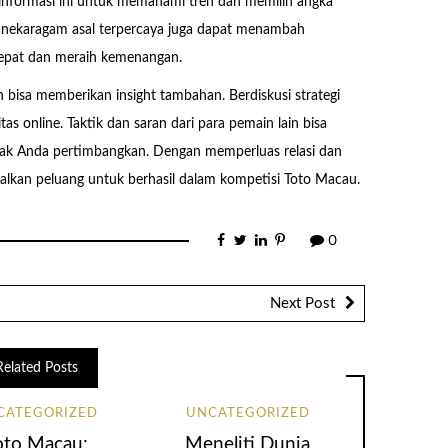
informasi ini untuk memahami tren dan memilih angka
 anekaragam asal terpercaya juga dapat menambah
epat dan meraih kemenangan.
n bisa memberikan insight tambahan. Berdiskusi strategi
 online. Taktik dan saran dari para pemain lain bisa
ak Anda pertimbangkan. Dengan memperluas relasi dan
lkan peluang untuk berhasil dalam kompetisi Toto Macau.
0
Next Post
Related Posts
CATEGORIZED
UNCATEGORIZED
oto Macau:
Meneliti Dunia