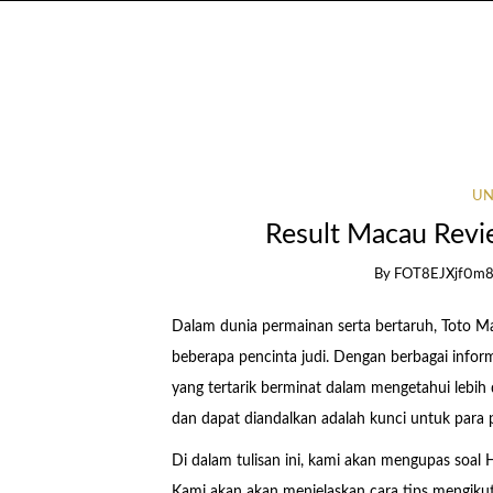
UN
Result Macau Revi
By
FOT8EJXjf0m8
Dalam dunia permainan serta bertaruh, Toto Mac
beberapa pencinta judi. Dengan berbagai inform
yang tertarik berminat dalam mengetahui lebih d
dan dapat diandalkan adalah kunci untuk para 
Di dalam tulisan ini, kami akan mengupas soal
Kami akan akan menjelaskan cara tips mengik