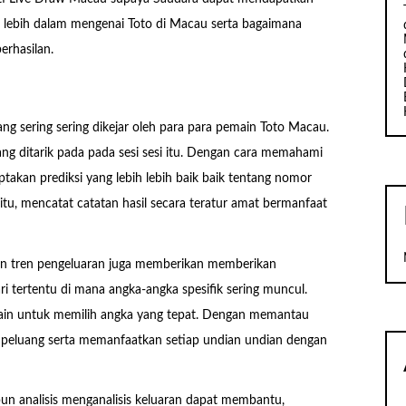
uri lebih dalam mengenai Toto di Macau serta bagaimana
rhasilan.
ng sering sering dikejar oleh para para pemain Toto Macau.
ng ditarik pada pada sesi sesi itu. Dengan cara memahami
ptakan prediksi yang lebih lebih baik baik tentang nomor
 itu, mencatat catatan hasil secara teratur amat bermanfaat
an tren pengeluaran juga memberikan memberikan
ri tertentu di mana angka-angka spesifik sering muncul.
ain untuk memilih angka yang tepat. Dengan memantau
 peluang serta memanfaatkan setiap undian undian dengan
pun analisis menganalisis keluaran dapat membantu,