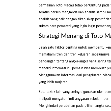
permainan Toto Macau tetap bergantung pada f
seratus persen mengandalkan analisis sambil
analisis yang baik dengan sikap sikap positif
sukses para pemateri yang ingin ingin pemenan
Strategi Menang di Toto M
Salah satu faktor penting untuk membantu ke
memahami tren dan tren keluaran sebelumnya.
pandangan tentang angka-angka yang sering te
meneliti informasi ini, pemain bisa membuat pi
Menggunakan informasi dari pengeluaran Maca
yang lebih mujarab.
Satu taktik lain yang sering digunakan oleh pe
meliputi mengatur limit anggaran sebelum berm
Menghindari perubahan pada pilihan angka sec