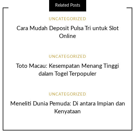
Related Posts
UNCATEGORIZED
Cara Mudah Deposit Pulsa Tri untuk Slot
Online
UNCATEGORIZED
Toto Macau: Kesempatan Menang Tinggi
dalam Togel Terpopuler
UNCATEGORIZED
Meneliti Dunia Pemuda: Di antara Impian dan
Kenyataan