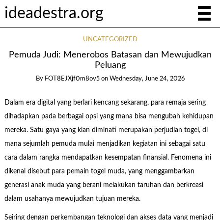
ideadestra.org
UNCATEGORIZED
Pemuda Judi: Menerobos Batasan dan Mewujudkan
Peluang
By
FOT8EJXjf0m8ov5
on
Wednesday, June 24, 2026
Dalam era digital yang berlari kencang sekarang, para remaja sering
dihadapkan pada berbagai opsi yang mana bisa mengubah kehidupan
mereka. Satu gaya yang kian diminati merupakan perjudian togel, di
mana sejumlah pemuda mulai menjadikan kegiatan ini sebagai satu
cara dalam rangka mendapatkan kesempatan finansial. Fenomena ini
dikenal disebut para pemain togel muda, yang menggambarkan
generasi anak muda yang berani melakukan taruhan dan berkreasi
dalam usahanya mewujudkan tujuan mereka.
Seiring dengan perkembangan teknologi dan akses data yang menjadi