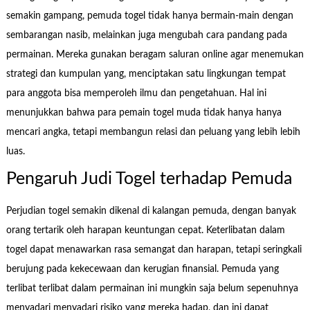
semakin gampang, pemuda togel tidak hanya bermain-main dengan
sembarangan nasib, melainkan juga mengubah cara pandang pada
permainan. Mereka gunakan beragam saluran online agar menemukan
strategi dan kumpulan yang, menciptakan satu lingkungan tempat
para anggota bisa memperoleh ilmu dan pengetahuan. Hal ini
menunjukkan bahwa para pemain togel muda tidak hanya hanya
mencari angka, tetapi membangun relasi dan peluang yang lebih lebih
luas.
Pengaruh Judi Togel terhadap Pemuda
Perjudian togel semakin dikenal di kalangan pemuda, dengan banyak
orang tertarik oleh harapan keuntungan cepat. Keterlibatan dalam
togel dapat menawarkan rasa semangat dan harapan, tetapi seringkali
berujung pada kekecewaan dan kerugian finansial. Pemuda yang
terlibat terlibat dalam permainan ini mungkin saja belum sepenuhnya
menyadari menyadari risiko yang mereka hadap, dan ini dapat