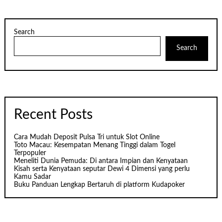
Search
Search
Recent Posts
Cara Mudah Deposit Pulsa Tri untuk Slot Online
Toto Macau: Kesempatan Menang Tinggi dalam Togel
Terpopuler
Meneliti Dunia Pemuda: Di antara Impian dan Kenyataan
Kisah serta Kenyataan seputar Dewi 4 Dimensi yang perlu
Kamu Sadar
Buku Panduan Lengkap Bertaruh di platform Kudapoker