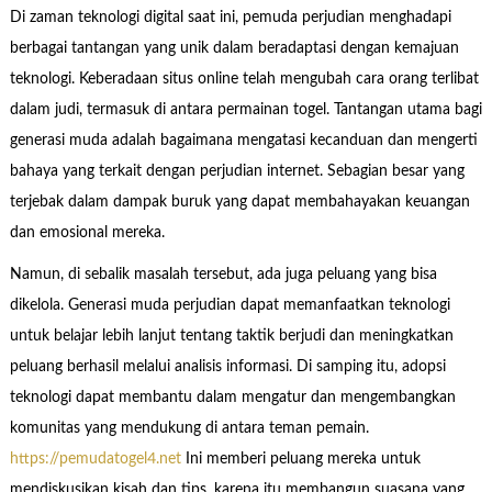
Di zaman teknologi digital saat ini, pemuda perjudian menghadapi
berbagai tantangan yang unik dalam beradaptasi dengan kemajuan
teknologi. Keberadaan situs online telah mengubah cara orang terlibat
dalam judi, termasuk di antara permainan togel. Tantangan utama bagi
generasi muda adalah bagaimana mengatasi kecanduan dan mengerti
bahaya yang terkait dengan perjudian internet. Sebagian besar yang
terjebak dalam dampak buruk yang dapat membahayakan keuangan
dan emosional mereka.
Namun, di sebalik masalah tersebut, ada juga peluang yang bisa
dikelola. Generasi muda perjudian dapat memanfaatkan teknologi
untuk belajar lebih lanjut tentang taktik berjudi dan meningkatkan
peluang berhasil melalui analisis informasi. Di samping itu, adopsi
teknologi dapat membantu dalam mengatur dan mengembangkan
komunitas yang mendukung di antara teman pemain.
https://pemudatogel4.net
Ini memberi peluang mereka untuk
mendiskusikan kisah dan tips, karena itu membangun suasana yang