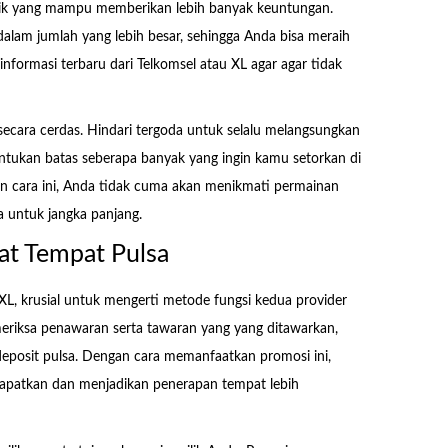
rik yang mampu memberikan lebih banyak keuntungan.
alam jumlah yang lebih besar, sehingga Anda bisa meraih
 informasi terbaru dari Telkomsel atau XL agar agar tidak
 secara cerdas. Hindari tergoda untuk selalu melangsungkan
ntukan batas seberapa banyak yang ingin kamu setorkan di
gan cara ini, Anda tidak cuma akan menikmati permainan
 untuk jangka panjang.
at Tempat Pulsa
 XL, krusial untuk mengerti metode fungsi kedua provider
meriksa penawaran serta tawaran yang yang ditawarkan,
deposit pulsa. Dengan cara memanfaatkan promosi ini,
apatkan dan menjadikan penerapan tempat lebih