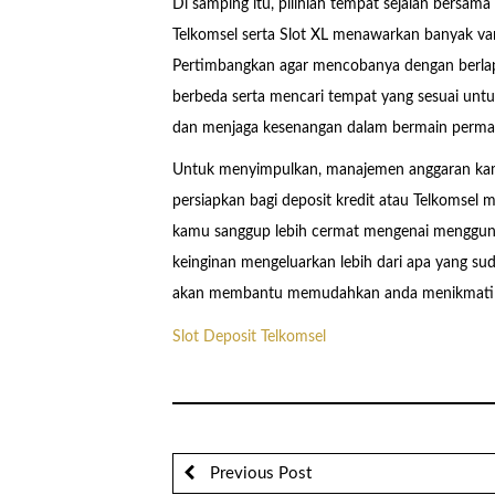
Di samping itu, pilihlah tempat sejalan bersama
Telkomsel serta Slot XL menawarkan banyak varia
Pertimbangkan agar mencobanya dengan berlap
berbeda serta mencari tempat yang sesuai un
dan menjaga kesenangan dalam bermain perma
Untuk menyimpulkan, manajemen anggaran kamu
persiapkan bagi deposit kredit atau Telkomsel ma
kamu sanggup lebih cermat mengenai menggunak
keinginan mengeluarkan lebih dari apa yang s
akan membantu memudahkan anda menikmati pe
Slot Deposit Telkomsel
Previous Post