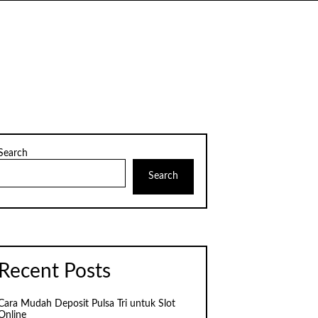
Search
Search
Recent Posts
Cara Mudah Deposit Pulsa Tri untuk Slot
Online