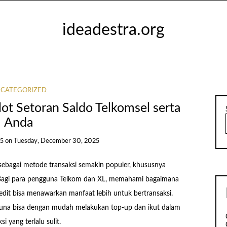
ideadestra.org
CATEGORIZED
ot Setoran Saldo Telkomsel serta
Anda
5
on
Tuesday, December 30, 2025
 sebagai metode transaksi semakin populer, khususnya
. Bagi para pengguna Telkom dan XL, memahami bagaimana
it bisa menawarkan manfaat lebih untuk bertransaksi.
guna bisa dengan mudah melakukan top-up dan ikut dalam
 yang terlalu sulit.