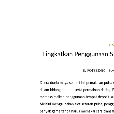
UN
Tingkatkan Penggunaan Sl
By
FOT8EJXjf0m8ov
Di era dunia maya seperti ini, pemakaian pulsa
dalam bidang hiburan serta permainan daring
memaksimalkan penggunaan tempat deposit kred
Melalui menggunakan slot setoran pulsa, peng
banyak game tanpa harus memakai cara transaksi