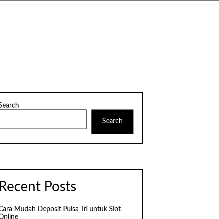
Search
Search
Recent Posts
Cara Mudah Deposit Pulsa Tri untuk Slot
Online