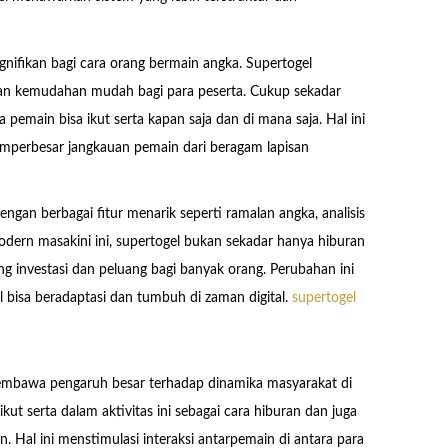
gnifikan bagi cara orang bermain angka. Supertogel
an kemudahan mudah bagi para peserta. Cukup sekadar
pemain bisa ikut serta kapan saja dan di mana saja. Hal ini
emperbesar jangkauan pemain dari beragam lapisan
engan berbagai fitur menarik seperti ramalan angka, analisis
modern masakini ini, supertogel bukan sekadar hanya hiburan
ang investasi dan peluang bagi banyak orang. Perubahan ini
 bisa beradaptasi dan tumbuh di zaman digital.
supertogel
membawa pengaruh besar terhadap dinamika masyarakat di
kut serta dalam aktivitas ini sebagai cara hiburan dan juga
 Hal ini menstimulasi interaksi antarpemain di antara para