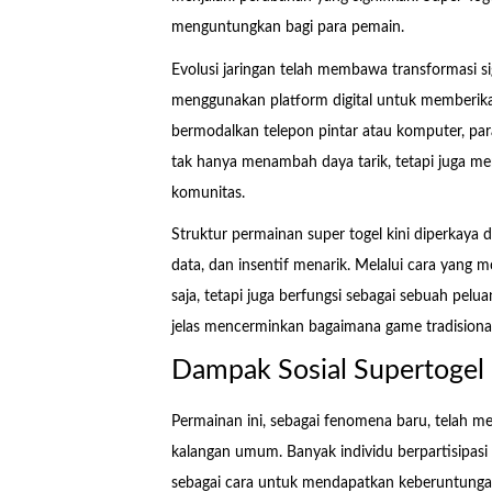
menguntungkan bagi para pemain.
Evolusi jaringan telah membawa transformasi si
menggunakan platform digital untuk memberik
bermodalkan telepon pintar atau komputer, para 
tak hanya menambah daya tarik, tetapi juga m
komunitas.
Struktur permainan super togel kini diperkaya d
data, dan insentif menarik. Melalui cara yang 
saja, tetapi juga berfungsi sebagai sebuah pelu
jelas mencerminkan bagaimana game tradisional
Dampak Sosial Supertogel
Permainan ini, sebagai fenomena baru, telah 
kalangan umum. Banyak individu berpartisipasi i
sebagai cara untuk mendapatkan keberuntungan.