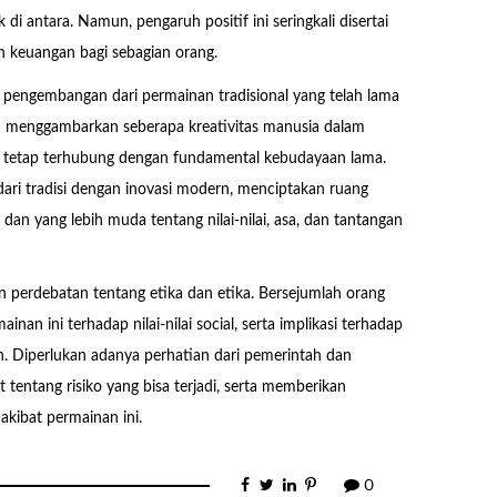
 di antara. Namun, pengaruh positif ini seringkali disertai
n keuangan bagi sebagian orang.
ai pengembangan dari permainan tradisional yang telah lama
itu menggambarkan seberapa kreativitas manusia dalam
i tetap terhubung dengan fundamental kebudayaan lama.
i tradisi dengan inovasi modern, menciptakan ruang
a dan yang lebih muda tentang nilai-nilai, asa, dan tantangan
n perdebatan tentang etika dan etika. Bersejumlah orang
an ini terhadap nilai-nilai social, serta implikasi terhadap
an. Diperlukan adanya perhatian dari pemerintah dan
tentang risiko yang bisa terjadi, serta memberikan
kibat permainan ini.
0