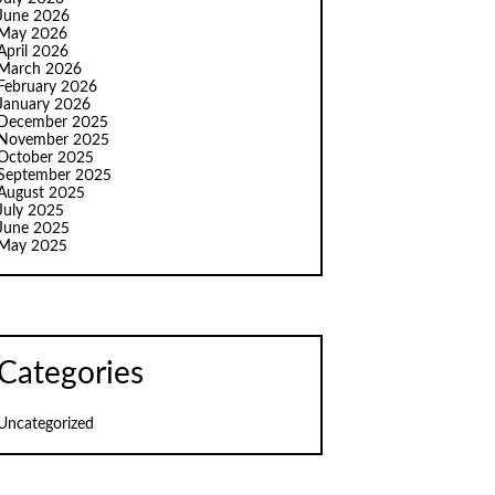
June 2026
May 2026
April 2026
March 2026
February 2026
January 2026
December 2025
November 2025
October 2025
September 2025
August 2025
July 2025
June 2025
May 2025
Categories
Uncategorized