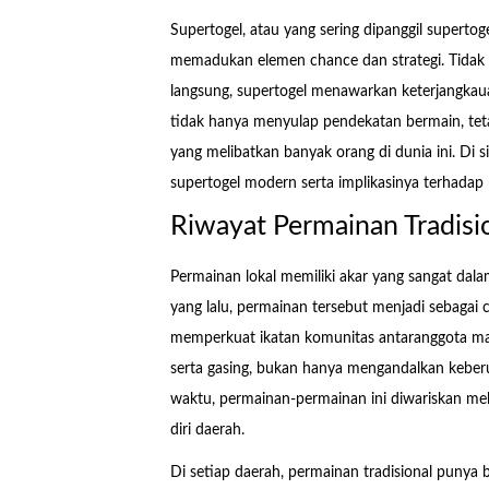
Supertogel, atau yang sering dipanggil superto
memadukan elemen chance dan strategi. Tida
langsung, supertogel menawarkan keterjangkauan 
tidak hanya menyulap pendekatan bermain, tet
yang melibatkan banyak orang di dunia ini. Di si
supertogel modern serta implikasinya terhadap
Riwayat Permainan Tradisio
Permainan lokal memiliki akar yang sangat dal
yang lalu, permainan tersebut menjadi sebagai
memperkuat ikatan komunitas antaranggota mas
serta gasing, bukan hanya mengandalkan keberu
waktu, permainan-permainan ini diwariskan melal
diri daerah.
Di setiap daerah, permainan tradisional punya b