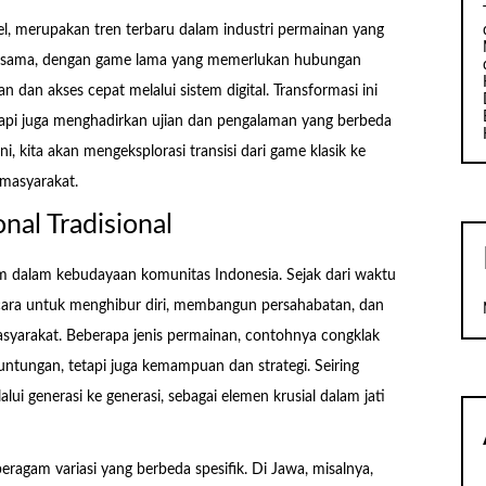
gel, merupakan tren terbaru dalam industri permainan yang
k sama, dengan game lama yang memerlukan hubungan
dan akses cepat melalui sistem digital. Transformasi ini
api juga menghadirkan ujian dan pengalaman yang berbeda
ni, kita akan mengeksplorasi transisi dari game klasik ke
 masyarakat.
nal Tradisional
am dalam kebudayaan komunitas Indonesia. Sejak dari waktu
 cara untuk menghibur diri, membangun persahabatan, dan
yarakat. Beberapa jenis permainan, contohnya congklak
ntungan, tetapi juga kemampuan dan strategi. Seiring
ui generasi ke generasi, sebagai elemen krusial dalam jati
eragam variasi yang berbeda spesifik. Di Jawa, misalnya,