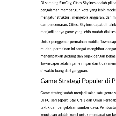
Di samping SimCity, Cities Skylines adalah pil
pengalaman membangun kota yang lebih modern
mengatur struktur , mengelola anggaran, dan me
dan pencemaran. Cities: Skylines dapat dimain
menjadikannya game yang lebih mudah diakses
Untuk penggemar permainan mobile, Townscaper
mudah, permainan ini sangat menghibur dengan 
menempatkan gedung dan objek dengan bebas, 
Townscaper adalah game ringan dan tidak memer
di waktu luang dari gangguan.
Game Strategi Populer di 
Game strategi sudah menjadi salah satu genre y
Di PC, seri seperti Star Craft dan Umur Pera
taktik dan pengelolaan sumber daya. Pembuat
keputusan adalah kunci untuk mendapatkan keb