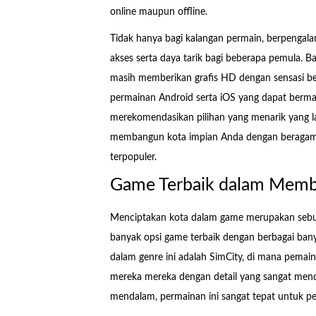
online maupun offline.
Tidak hanya bagi kalangan permain, berpeng
akses serta daya tarik bagi beberapa pemula. Ba
masih memberikan grafis HD dengan sensasi b
permainan Android serta iOS yang dapat bermai
merekomendasikan pilihan yang menarik yang l
membangun kota impian Anda dengan beragam fi
terpopuler.
Game Terbaik dalam Memb
Menciptakan kota dalam game merupakan sebua
banyak opsi game terbaik dengan berbagai banya
dalam genre ini adalah SimCity, di mana pema
mereka mereka dengan detail yang sangat mend
mendalam, permainan ini sangat tepat untuk pe