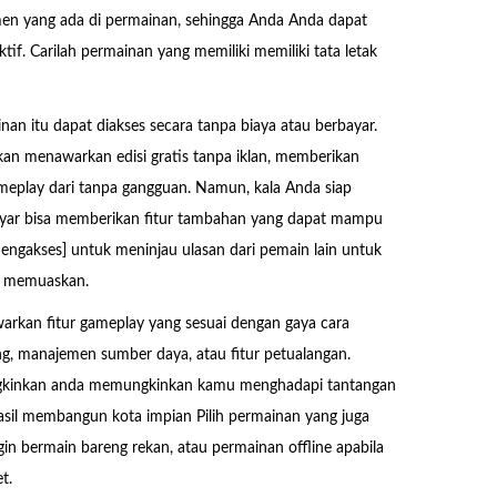
n yang ada di permainan, sehingga Anda Anda dapat
if. Carilah permainan yang memiliki memiliki tata letak
nan itu dapat diakses secara tanpa biaya atau berbayar.
 menawarkan edisi gratis tanpa iklan, memberikan
play dari tanpa gangguan. Namun, kala Anda siap
ayar bisa memberikan fitur tambahan yang dapat mampu
ngakses] untuk meninjau ulasan dari pemain lain untuk
r memuaskan.
arkan fitur gameplay yang sesuai dengan gaya cara
ng, manajemen sumber daya, atau fitur petualangan.
ngkinkan anda memungkinkan kamu menghadapi tantangan
sil membangun kota impian Pilih permainan yang juga
gin bermain bareng rekan, atau permainan offline apabila
t.