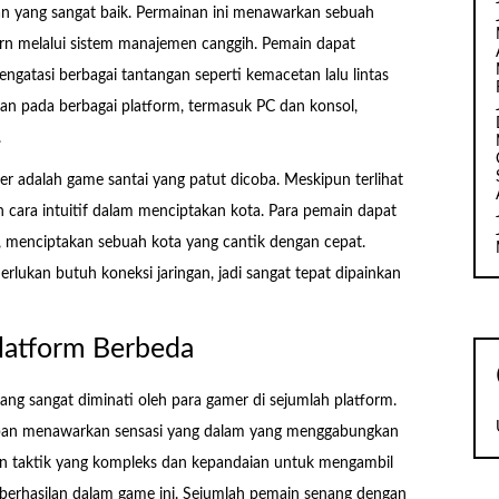
ihan yang sangat baik. Permainan ini menawarkan sebuah
 melalui sistem manajemen canggih. Pemain dapat
ngatasi berbagai tantangan seperti kemacetan lalu lintas
kan pada berbagai platform, termasuk PC dan konsol,
.
 adalah game santai yang patut dicoba. Meskipun terlihat
cara intuitif dalam menciptakan kota. Para pemain dapat
menciptakan sebuah kota yang cantik dengan cepat.
lukan butuh koneksi jaringan, jadi sangat tepat dipainkan
Platform Berbeda
ang sangat diminati oleh para gamer di sejumlah platform.
daban menawarkan sensasi yang dalam yang menggabungkan
an taktik yang kompleks dan kepandaian untuk mengambil
erhasilan dalam game ini. Sejumlah pemain senang dengan