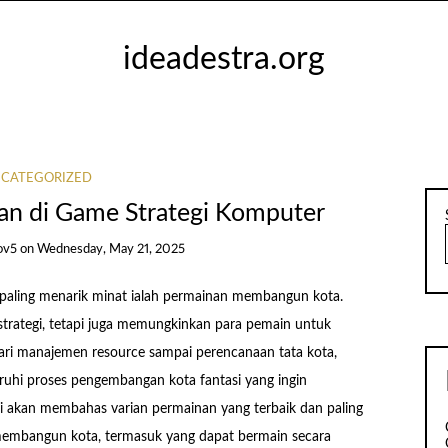
ideadestra.org
CATEGORIZED
n di Game Strategi Komputer
ov5
on
Wednesday, May 21, 2025
 paling menarik minat ialah permainan membangun kota.
trategi, tetapi juga memungkinkan para pemain untuk
ari manajemen resource sampai perencanaan tata kota,
uhi proses pengembangan kota fantasi yang ingin
i akan membahas varian permainan yang terbaik dan paling
mbangun kota, termasuk yang dapat bermain secara