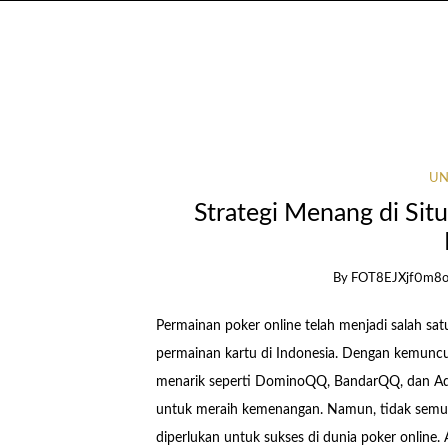
UN
Strategi Menang di Sit
By
FOT8EJXjf0m8
Permainan poker online telah menjadi salah sat
permainan kartu di Indonesia. Dengan kemunc
menarik seperti DominoQQ, BandarQQ, dan Adu
untuk meraih kemenangan. Namun, tidak semua
diperlukan untuk sukses di dunia poker online.