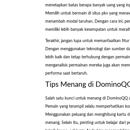
menetapkan batas berapa banyak uang yang ing
Memilih untuk bermain di situs pkv yang men
menambah modal taruhan. Dengan cara ini, p
memiliki lebih banyak kesempatan untuk mera
Terakhir, jangan lupa untuk memanfaatkan fitur
Dengan menggunakan teknologi dan sumber day
lebih baik dan tetap terhubung dengan permai
menganalisis permainan mereka juga akan mem
performa saat bertaruh.
Tips Menang di DominoQ
Salah satu kunci untuk menang di DominoQQ a
Pemain yang terampil selalu memperhatikan k
Menggunakan peluang dan menghitung kartu d
menang. Selain itu, penting untuk belajar da