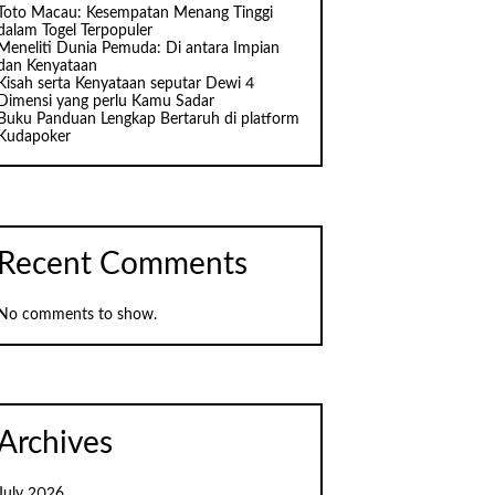
Toto Macau: Kesempatan Menang Tinggi
dalam Togel Terpopuler
Meneliti Dunia Pemuda: Di antara Impian
dan Kenyataan
Kisah serta Kenyataan seputar Dewi 4
Dimensi yang perlu Kamu Sadar
Buku Panduan Lengkap Bertaruh di platform
Kudapoker
Recent Comments
No comments to show.
Archives
July 2026