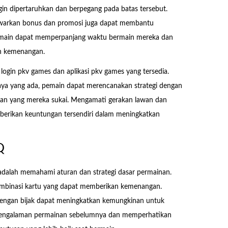
in dipertaruhkan dan berpegang pada batas tersebut.
awarkan bonus dan promosi juga dapat membantu
emain dapat memperpanjang waktu bermain mereka dan
ih kemenangan.
 login pkv games dan aplikasi pkv games yang tersedia.
a yang ada, pemain dapat merencanakan strategi dengan
nan yang mereka sukai. Mengamati gerakan lawan dan
berikan keuntungan tersendiri dalam meningkatkan
Q
dalah memahami aturan dan strategi dasar permainan.
ombinasi kartu yang dapat memberikan kemenangan.
engan bijak dapat meningkatkan kemungkinan untuk
ri pengalaman permainan sebelumnya dan memperhatikan