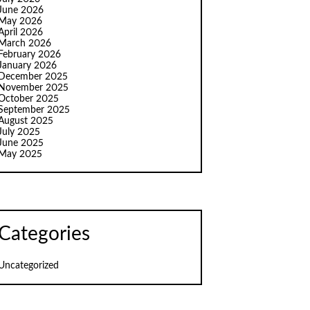
June 2026
May 2026
April 2026
March 2026
February 2026
January 2026
December 2025
November 2025
October 2025
September 2025
August 2025
July 2025
June 2025
May 2025
Categories
Uncategorized