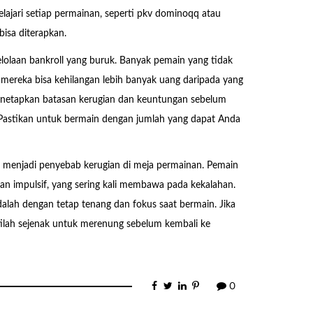
jari setiap permainan, seperti pkv dominoqq atau
isa diterapkan.
elolaan bankroll yang buruk. Banyak pemain yang tidak
 mereka bisa kehilangan lebih banyak uang daripada yang
enetapkan batasan kerugian dan keuntungan sebelum
 Pastikan untuk bermain dengan jumlah yang dapat Anda
ing menjadi penyebab kerugian di meja permainan. Pemain
n impulsif, yang sering kali membawa pada kekalahan.
dalah dengan tetap tenang dan fokus saat bermain. Jika
ntilah sejenak untuk merenung sebelum kembali ke
0