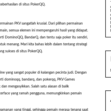
eberhasilan di situs PokerQQ.
mainan PKV sangatlah krusial. Dari pilihan permainan
rmain, semua elemen ini mempengaruhi hasil yang didapat.
 DominoQQ, BandarQ, dan tentu saja poker itu sendiri,
uk menang. Mari kita bahas lebih dalam tentang strategi
g sukses di situs PokerQQ.
e yang sangat populer di kalangan pecinta judi. Dengan
perti dominoqq, bandarq, dan pokerqq, PKV Games
an mengasyikkan. Salah satu alasan di balik
nterface yang ramah pengguna, memungkinkan pemain
eamanan yang tinggi, sehingga pemain merasa tenang saat