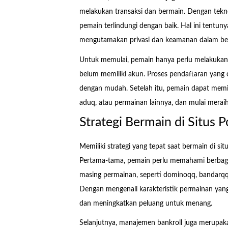
melakukan transaksi dan bermain. Dengan teknol
pemain terlindungi dengan baik. Hal ini tentun
mengutamakan privasi dan keamanan dalam berm
Untuk memulai, pemain hanya perlu melakukan 
belum memiliki akun. Proses pendaftaran yang
dengan mudah. Setelah itu, pemain dapat memili
aduq, atau permainan lainnya, dan mulai mera
Strategi Bermain di Situs
Memiliki strategi yang tepat saat bermain di 
Pertama-tama, pemain perlu memahami berbagai 
masing permainan, seperti dominoqq, bandarqq,
Dengan mengenali karakteristik permainan yang
dan meningkatkan peluang untuk menang.
Selanjutnya, manajemen bankroll juga merupaka