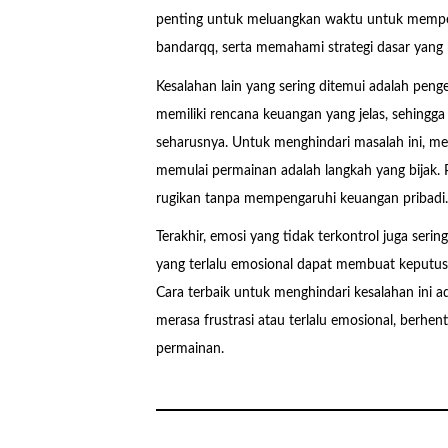
penting untuk meluangkan waktu untuk mempela
bandarqq, serta memahami strategi dasar yang b
Kesalahan lain yang sering ditemui adalah peng
memiliki rencana keuangan yang jelas, sehingga
seharusnya. Untuk menghindari masalah ini, m
memulai permainan adalah langkah yang bijak.
rugikan tanpa mempengaruhi keuangan pribadi.
Terakhir, emosi yang tidak terkontrol juga ser
yang terlalu emosional dapat membuat keputusa
Cara terbaik untuk menghindari kesalahan ini a
merasa frustrasi atau terlalu emosional, berhe
permainan.