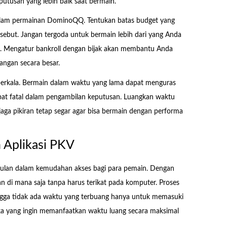
putusan yang lebih baik saat bermain.
dalam permainan DominoQQ. Tentukan batas budget yang
rsebut. Jangan tergoda untuk bermain lebih dari yang Anda
k. Mengatur bankroll dengan bijak akan membantu Anda
angan secara besar.
a berkala. Bermain dalam waktu yang lama dapat menguras
ibat fatal dalam pengambilan keputusan. Luangkan waktu
aga pikiran tetap segar agar bisa bermain dengan performa
Aplikasi PKV
ulan dalam kemudahan akses bagi para pemain. Dengan
an di mana saja tanpa harus terikat pada komputer. Proses
ingga tidak ada waktu yang terbuang hanya untuk memasuki
eka yang ingin memanfaatkan waktu luang secara maksimal