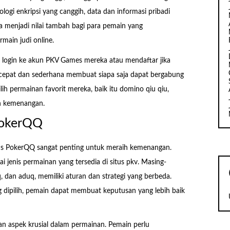
ogi enkripsi yang canggih, data dan informasi pribadi
ya menjadi nilai tambah bagi para pemain yang
ain judi online.
login ke akun PKV Games mereka atau mendaftar jika
 cepat dan sederhana membuat siapa saja dapat bergabung
h permainan favorit mereka, baik itu domino qiu qiu,
ih kemenangan.
 PokerQQ
situs PokerQQ sangat penting untuk meraih kemenangan.
jenis permainan yang tersedia di situs pkv. Masing-
 dan aduq, memiliki aturan dan strategi yang berbeda.
 dipilih, pemain dapat membuat keputusan yang lebih baik
n aspek krusial dalam permainan. Pemain perlu