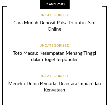
Related Posts
UNCATEGORIZED
Cara Mudah Deposit Pulsa Tri untuk Slot
Online
UNCATEGORIZED
Toto Macau: Kesempatan Menang Tinggi
dalam Togel Terpopuler
UNCATEGORIZED
Meneliti Dunia Pemuda: Di antara Impian dan
Kenyataan