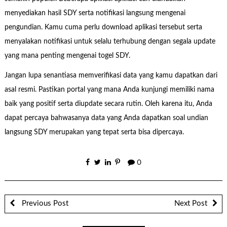
menyediakan hasil SDY serta notifikasi langsung mengenai
pengundian. Kamu cuma perlu download aplikasi tersebut serta
menyalakan notifikasi untuk selalu terhubung dengan segala update
yang mana penting mengenai togel SDY.
Jangan lupa senantiasa memverifikasi data yang kamu dapatkan dari
asal resmi. Pastikan portal yang mana Anda kunjungi memiliki nama
baik yang positif serta diupdate secara rutin. Oleh karena itu, Anda
dapat percaya bahwasanya data yang Anda dapatkan soal undian
langsung SDY merupakan yang tepat serta bisa dipercaya.
0
Previous Post
Next Post