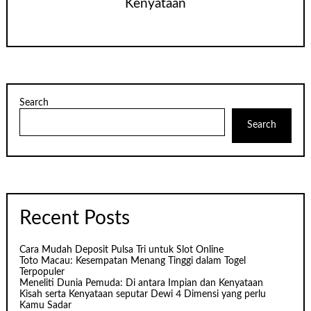
Kenyataan
Search
Search
Recent Posts
Cara Mudah Deposit Pulsa Tri untuk Slot Online
Toto Macau: Kesempatan Menang Tinggi dalam Togel
Terpopuler
Meneliti Dunia Pemuda: Di antara Impian dan Kenyataan
Kisah serta Kenyataan seputar Dewi 4 Dimensi yang perlu
Kamu Sadar