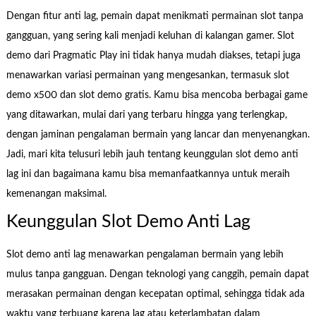
Dengan fitur anti lag, pemain dapat menikmati permainan slot tanpa
gangguan, yang sering kali menjadi keluhan di kalangan gamer. Slot
demo dari Pragmatic Play ini tidak hanya mudah diakses, tetapi juga
menawarkan variasi permainan yang mengesankan, termasuk slot
demo x500 dan slot demo gratis. Kamu bisa mencoba berbagai game
yang ditawarkan, mulai dari yang terbaru hingga yang terlengkap,
dengan jaminan pengalaman bermain yang lancar dan menyenangkan.
Jadi, mari kita telusuri lebih jauh tentang keunggulan slot demo anti
lag ini dan bagaimana kamu bisa memanfaatkannya untuk meraih
kemenangan maksimal.
Keunggulan Slot Demo Anti Lag
Slot demo anti lag menawarkan pengalaman bermain yang lebih
mulus tanpa gangguan. Dengan teknologi yang canggih, pemain dapat
merasakan permainan dengan kecepatan optimal, sehingga tidak ada
waktu yang terbuang karena lag atau keterlambatan dalam