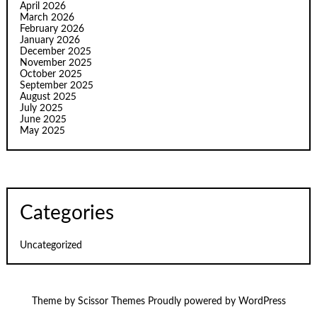
April 2026
March 2026
February 2026
January 2026
December 2025
November 2025
October 2025
September 2025
August 2025
July 2025
June 2025
May 2025
Categories
Uncategorized
Theme by
Scissor Themes
Proudly powered by
WordPress