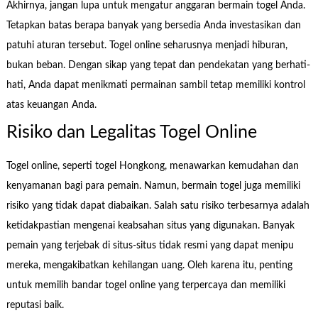
Akhirnya, jangan lupa untuk mengatur anggaran bermain togel Anda.
Tetapkan batas berapa banyak yang bersedia Anda investasikan dan
patuhi aturan tersebut. Togel online seharusnya menjadi hiburan,
bukan beban. Dengan sikap yang tepat dan pendekatan yang berhati-
hati, Anda dapat menikmati permainan sambil tetap memiliki kontrol
atas keuangan Anda.
Risiko dan Legalitas Togel Online
Togel online, seperti togel Hongkong, menawarkan kemudahan dan
kenyamanan bagi para pemain. Namun, bermain togel juga memiliki
risiko yang tidak dapat diabaikan. Salah satu risiko terbesarnya adalah
ketidakpastian mengenai keabsahan situs yang digunakan. Banyak
pemain yang terjebak di situs-situs tidak resmi yang dapat menipu
mereka, mengakibatkan kehilangan uang. Oleh karena itu, penting
untuk memilih bandar togel online yang terpercaya dan memiliki
reputasi baik.