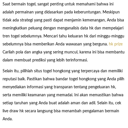
Saat bermain togel, sangat penting untuk memahami bahwa ini
adalah permainan yang didasarkan pada keberuntungan. Meskipun
tidak ada strategi yang pasti dapat menjamin kemenangan, Anda bisa
meningkatkan peluang dengan menganalisis data hk dan mempelajari
tren togel sebelumnya. Mencari tahu keluaran hk dari minggu-minggu
sebelumnya bisa memberikan Anda wawasan yang berguna.
hk prize
Carilah pola dan angka yang sering muncul, karena ini bisa membantu
dalam membuat prediksi yang lebih terinformasi.
Selain itu, pilihlah situs togel hongkong yang terpercaya dan memiliki
reputasi baik. Pastikan bahwa bandar togel hongkong yang Anda pilih
menyediakan informasi yang transparan tentang pengeluaran hk,
serta memiliki keamanan yang memadai. Ini akan memastikan bahwa
setiap taruhan yang Anda buat adalah aman dan adil. Selain itu, cek
live draw hk secara langsung bisa menambah pengalaman bermain
Anda.