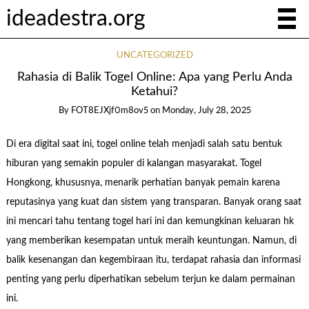
ideadestra.org
UNCATEGORIZED
Rahasia di Balik Togel Online: Apa yang Perlu Anda
Ketahui?
By
FOT8EJXjf0m8ov5
on
Monday, July 28, 2025
Di era digital saat ini, togel online telah menjadi salah satu bentuk
hiburan yang semakin populer di kalangan masyarakat. Togel
Hongkong, khususnya, menarik perhatian banyak pemain karena
reputasinya yang kuat dan sistem yang transparan. Banyak orang saat
ini mencari tahu tentang togel hari ini dan kemungkinan keluaran hk
yang memberikan kesempatan untuk meraih keuntungan. Namun, di
balik kesenangan dan kegembiraan itu, terdapat rahasia dan informasi
penting yang perlu diperhatikan sebelum terjun ke dalam permainan
ini.