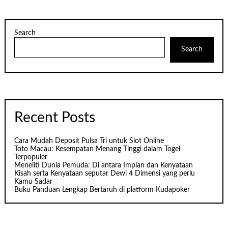
Search
Search
Recent Posts
Cara Mudah Deposit Pulsa Tri untuk Slot Online
Toto Macau: Kesempatan Menang Tinggi dalam Togel
Terpopuler
Meneliti Dunia Pemuda: Di antara Impian dan Kenyataan
Kisah serta Kenyataan seputar Dewi 4 Dimensi yang perlu
Kamu Sadar
Buku Panduan Lengkap Bertaruh di platform Kudapoker