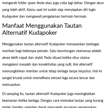
mengecek folder spam Anda atau juga coba lagi daftar. Dengan akun
yang telah aktif, Kamu saat ini sudah siap menyiapkan diri login
Kudapoker dan mengawali pengalaman bermain bermain.
Manfaat Menggunakan Tautan
Alternatif Kudapoker
Menggunakan tautan alternatif Kudapoker menawarkan berbagai
manfaat bagi beberapa pemain. Satu keuntungan utamanya adalah
akses lebih cepat dan stabil. Pada situasi ketika situs utama
mengalami masalah dan konektivitas yang sulit, link alternatif
memungkinkan member untuk tetap berlaga tanpa terputus. Hal ini
sangat krusial untuk memelihara sensasi laga secara lancar dan
memuaskan.
Di samping itu, tautan alternatif Kudapoker juga meningkatkan
keamanan ketika berlaga. Dengan cara memakai tautan yang kurang
terlalu familiar, member dapat mencegah ancaman perampokan