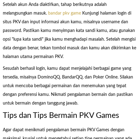
Setelah akun Anda diaktifkan, tahap berikutnya adalah
melangsungkan masuk.
bandar pkv game
Kunjungi halaman login di
situs PKV dan input informasi akun kamu, misalnya username dan
password. Pastikan kamu menyimpan kata sandi kamu, atau gunakan
opsi "lupa kata sandi" jika kamu menghadapi masalah. Setelah mengisi
data dengan benar, tekan tombol masuk dan kamu akan dikirimkan ke
halaman utama permainan PKV.
Sesudah berhasil login, kamu dapat menjelajahi berbagai game yang
tersedia, misalnya DominoQQ, BandarQQ, dan Poker Online. Silakan
untuk mencoba berbagai permainan dan menemukan yang tepat
dengan preferensi kamu. Nikmati pengalaman bermain dan pastikan
untuk bermain dengan tanggung jawab.
Tips dan Tips Bermain PKV Games
Agar dapat menikmati pengalaman bermain PKV Games dengan
maksimal, krusial untuk mengetahui setiap tipe permainan yang ada.