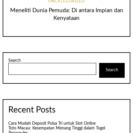
UNCATEGORIZED
Meneliti Dunia Pemuda: Di antara Impian dan
Kenyataan
Search
Search
Recent Posts
Cara Mudah Deposit Pulsa Tri untuk Slot Online
Toto Macau: Kesempatan Menang Tinggi dalam Togel
Terpopuler