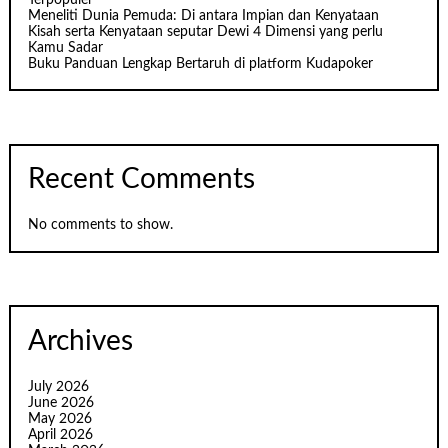
Meneliti Dunia Pemuda: Di antara Impian dan Kenyataan
Kisah serta Kenyataan seputar Dewi 4 Dimensi yang perlu
Kamu Sadar
Buku Panduan Lengkap Bertaruh di platform Kudapoker
Recent Comments
No comments to show.
Archives
July 2026
June 2026
May 2026
April 2026