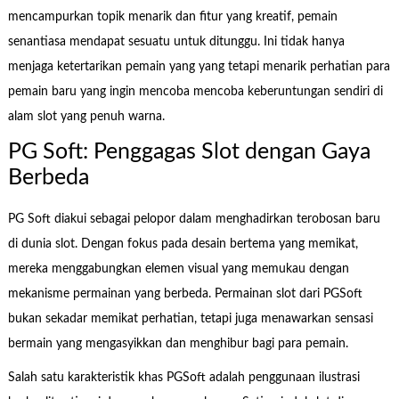
mencampurkan topik menarik dan fitur yang kreatif, pemain
senantiasa mendapat sesuatu untuk ditunggu. Ini tidak hanya
menjaga ketertarikan pemain yang yang tetapi menarik perhatian para
pemain baru yang ingin mencoba mencoba keberuntungan sendiri di
alam slot yang penuh warna.
PG Soft: Penggagas Slot dengan Gaya
Berbeda
PG Soft diakui sebagai pelopor dalam menghadirkan terobosan baru
di dunia slot. Dengan fokus pada desain bertema yang memikat,
mereka menggabungkan elemen visual yang memukau dengan
mekanisme permainan yang berbeda. Permainan slot dari PGSoft
bukan sekadar memikat perhatian, tetapi juga menawarkan sensasi
bermain yang mengasyikkan dan menghibur bagi para pemain.
Salah satu karakteristik khas PGSoft adalah penggunaan ilustrasi