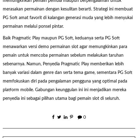
memungkinkan pemain pemula maupun berpengalaman untuk
merasakan permainan dengan kesulitan berarti. Strategi ini membuat
PG Soft amat favorit di kalangan generasi muda yang lebih menyukai
permainan melalui ponsel pintar.
Baik Pragmatic Play maupun PG Soft, keduanya serta PG Soft
menawarkan versi demo permainan slot agar memungkinkan para
pemain untuk mencoba permainan sebelum melakukan taruhan
sebenarnya. Namun, Penyedia Pragmatic Play memberikan lebih
banyak variasi dalam genre dan serta tema game, sementara PG Soft
memfokuskan diri pada pengalaman pengguna yang optimal pada
platform mobile. Gabungan keunggulan ini ini menjadikan mereka
penyedia ini sebagai pilihan utama bagi pemain slot di seluruh.
0