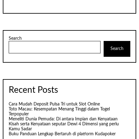
Search
Search
Recent Posts
Cara Mudah Deposit Pulsa Tri untuk Slot Online
Toto Macau: Kesempatan Menang Tinggi dalam Togel
Terpopuler
Meneliti Dunia Pemuda: Di antara Impian dan Kenyataan
Kisah serta Kenyataan seputar Dewi 4 Dimensi yang perlu
Kamu Sadar
Buku Panduan Lengkap Bertaruh di platform Kudapoker