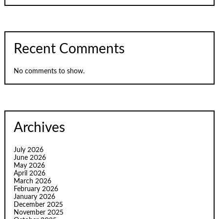
Recent Comments
No comments to show.
Archives
July 2026
June 2026
May 2026
April 2026
March 2026
February 2026
January 2026
December 2025
November 2025