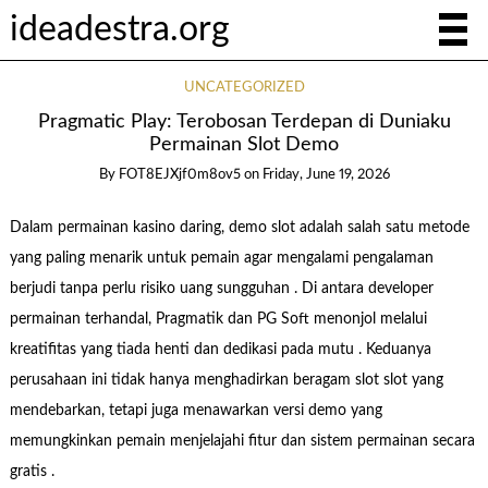
ideadestra.org
UNCATEGORIZED
Pragmatic Play: Terobosan Terdepan di Duniaku
Permainan Slot Demo
By
FOT8EJXjf0m8ov5
on
Friday, June 19, 2026
Dalam permainan kasino daring, demo slot adalah salah satu metode
yang paling menarik untuk pemain agar mengalami pengalaman
berjudi tanpa perlu risiko uang sungguhan . Di antara developer
permainan terhandal, Pragmatik dan PG Soft menonjol melalui
kreatifitas yang tiada henti dan dedikasi pada mutu . Keduanya
perusahaan ini tidak hanya menghadirkan beragam slot slot yang
mendebarkan, tetapi juga menawarkan versi demo yang
memungkinkan pemain menjelajahi fitur dan sistem permainan secara
gratis .