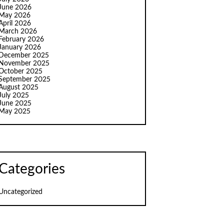
June 2026
May 2026
April 2026
March 2026
February 2026
January 2026
December 2025
November 2025
October 2025
September 2025
August 2025
July 2025
June 2025
May 2025
Categories
Uncategorized