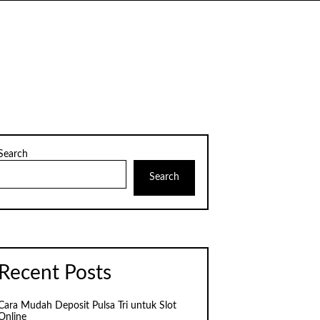
Search
Search
Recent Posts
Cara Mudah Deposit Pulsa Tri untuk Slot
Online