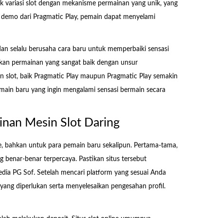
k variasi slot dengan mekanisme permainan yang unik, yang
 demo dari Pragmatic Play, pemain dapat menyelami
n selalu berusaha cara baru untuk memperbaiki sensasi
an permainan yang sangat baik dengan unsur
n slot, baik Pragmatic Play maupun Pragmatic Play semakin
emain baru yang ingin mengalami sensasi bermain secara
nan Mesin Slot Daring
e, bahkan untuk para pemain baru sekalipun. Pertama-tama,
g benar-benar terpercaya. Pastikan situs tersebut
dia PG Sof. Setelah mencari platform yang sesuai Anda
yang diperlukan serta menyelesaikan pengesahan profil.