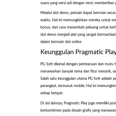
suara yang versi asli dengan versi, memberikan 
Melalui slot demo, pemain dapat bermain secar
waktu. Hal ini memungkinkan mereka untuk me
bonus, dan cara menambah peluang untuk berha
slot demo menjadi alat yang sangat bermanfaat
dalam bermain slot online.
Keunggulan Pragmatic Play
PG Soft dikenal dengan pembaruan dan mutu ti
menawarkan banyak tema dan fitur menarik, se
Salah satu keunggulan utama PG Soft adalah 
perangkat, termasuk mobile. Hal ini memungki
setiap tempat.
Di sisi lainnya, Pragmatic Play juga memiliki po
berkomitmen pada desain grafis yang menawan