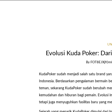
UN
Evolusi Kuda Poker: Dar
By
FOT8EJXjf0m
KudaPoker sudah menjadi salah satu brand yang
Indonesia. Berdasarkan pengalaman bermain be
teman, sekarang KudaPoker sudah berubah me
kemudahan dan hiburan bagi pemain. Evolusi ini
tetapi juga menyuguhkan fasilitas baru yang m
Sejarah yang menarik KudaPoker dimulai dari 