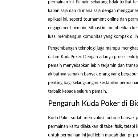
permainan ini. Pemain sekarang tidak terikat t
kapan saja dan di mana saja dengan mengguna
aplikasi ini, seperti tournament online dan pe
engagement pemain. Situasi ini memberikan ke
luas, membangun komunitas yang kompak di int
Pengembangan teknologi juga mampu menghadir
dalam KudaPoker. Dengan adanya proses enkripsi
pemain menyebabkan lebih terjamin dan trans
akibatnya semakin banyak orang yang bergabun
penting bagi kelangsungan kestabilan permaina
terbaik kepada seluruh pemain.
Pengaruh Kuda Poker di B
Kuda Poker sudah merevolusi metode banyak p
permainan kartu dilakukan di tabel fisik, tetapi
untuk permainan ini jadi lebih mudah dan pr pr