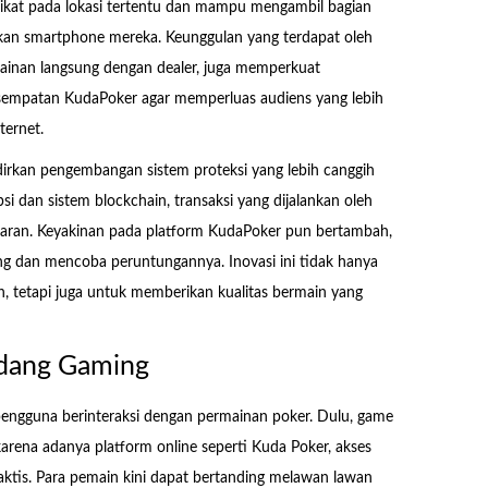
erikat pada lokasi tertentu dan mampu mengambil bagian
kan smartphone mereka. Keunggulan yang terdapat oleh
rmainan langsung dengan dealer, juga memperkuat
sempatan KudaPoker agar memperluas audiens yang lebih
ernet.
kan pengembangan sistem proteksi yang lebih canggih
 dan sistem blockchain, transaksi yang dijalankan oleh
paran. Keyakinan pada platform KudaPoker pun bertambah,
g dan mencoba peruntungannya. Inovasi ini tidak hanya
n, tetapi juga untuk memberikan kualitas bermain yang
idang Gaming
engguna berinteraksi dengan permainan poker. Dulu, game
 karena adanya platform online seperti Kuda Poker, akses
aktis. Para pemain kini dapat bertanding melawan lawan