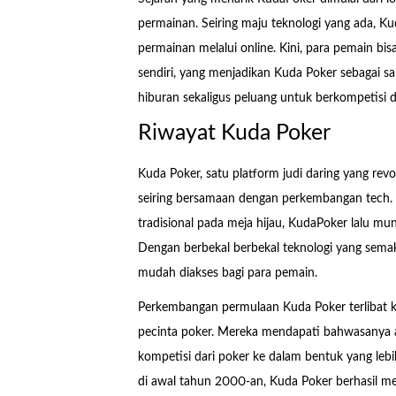
permainan. Seiring maju teknologi yang ada, 
permainan melalui online. Kini, para pemain b
sendiri, yang menjadikan Kuda Poker sebagai s
hiburan sekaligus peluang untuk berkompetisi de
Riwayat Kuda Poker
Kuda Poker, satu platform judi daring yang rev
seiring bersamaan dengan perkembangan tech. B
tradisional pada meja hijau, KudaPoker lalu mu
Dengan berbekal berbekal teknologi yang sema
mudah diakses bagi para pemain.
Perkembangan permulaan Kuda Poker terlibat k
pecinta poker. Mereka mendapati bahwasanya 
kompetisi dari poker ke dalam bentuk yang lebih
di awal tahun 2000-an, Kuda Poker berhasil m