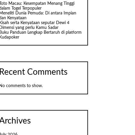
Toto Macau: Kesempatan Menang Tinggi
dalam Togel Terpopuler
Meneliti Dunia Pemuda: Di antara Impian
dan Kenyataan
Kisah serta Kenyataan seputar Dewi 4
Dimensi yang perlu Kamu Sadar
Buku Panduan Lengkap Bertaruh di platform
Kudapoker
Recent Comments
No comments to show.
Archives
July 2026