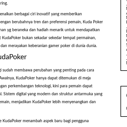
ring.
nalkan berbagai ciri inovatif yang memberikan
dengan berubahnya tren dan preferensi pemain, Kuda Poker
nan yg beraneka dan hadiah menarik untuk mendapatkan
t KudaPoker bukan sekadar sekedar tempat permainan,
 dan merayakan keberanian gamer poker di dunia dunia.
udaPoker
gi sudah membawa perubahan yang penting pada cara
 Awalnya, KudaPoker hanya dapat ditemukan di meja
engan perkembangan teknologi, kini para pemain dapat
l. Sistem digital yang modern dan struktur antarmuka yang
pemain, menjadikan KudaPoker lebih menyenangkan dan
hone KudaPoker menambah aspek baru bagi pengguna