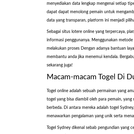
menyediakan data lengkap mengenai setiap tipe
dapat dapat menolong pemain untuk mengambi
data yang transparan, platform ini menjadi pili
Sebagai situs lotere online yang terpercaya, p
informasi penggunanya. Menggunakan metode 
melakukan proses Dengan adanya bantuan layana
membantu anda jika menemui kendala. Bergabungl
sekarang juga!
Macam-macam Togel Di D
Togel online adalah sebuah permainan yang amat
togel yang bisa diambil oleh para pemain, yan
berbeda. Di antara mereka adalah togel Sydney, 
menawarkan pengalaman yang unik serta menaw
Togel Sydney dikenal sebab pengundian yang cep