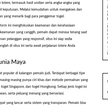
 lotere, termasuk hasil undian serta angka-angka yang
l keputusan. Melalui kemudahan untuk mengakses dan
han yang menarik bagi para penggemar togel.
latform ini mengfokuskan keamanan dan kerahasiaan
keamanan yang canggih, pemain dapat merasa tenang saat
n pelanggan yang responsif, situs ini siap sedia
ah di situs ini serta awali perjalanan lotere Anda
unia Maya
 populer di kalangan pemain judi. Terdapat berbagai tipe
g masing-masing punya ciri khas dan metode permainan yang
togel Singapore, dan togel Hongkong. Setiap jenis togel ini
an, serta peluang menang yang bervariasi.
at yang lancar serta sistem yang transparan. Pemain bisa