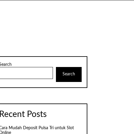
Search
Search
Recent Posts
Cara Mudah Deposit Pulsa Tri untuk Slot
Online