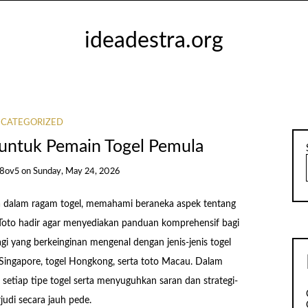
ideadestra.org
CATEGORIZED
 untuk Pemain Togel Pemula
8ov5
on
Sunday, May 24, 2026
a dalam ragam togel, memahami beraneka aspek tentang
usToto hadir agar menyediakan panduan komprehensif bagi
i yang berkeinginan mengenal dengan jenis-jenis togel
l Singapore, togel Hongkong, serta toto Macau. Dalam
k setiap tipe togel serta menyuguhkan saran dan strategi-
udi secara jauh pede.