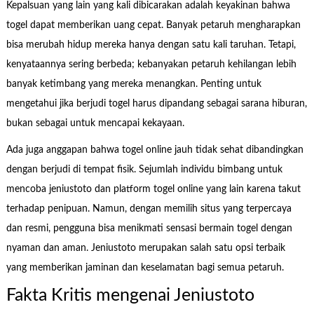
Kepalsuan yang lain yang kali dibicarakan adalah keyakinan bahwa
togel dapat memberikan uang cepat. Banyak petaruh mengharapkan
bisa merubah hidup mereka hanya dengan satu kali taruhan. Tetapi,
kenyataannya sering berbeda; kebanyakan petaruh kehilangan lebih
banyak ketimbang yang mereka menangkan. Penting untuk
mengetahui jika berjudi togel harus dipandang sebagai sarana hiburan,
bukan sebagai untuk mencapai kekayaan.
Ada juga anggapan bahwa togel online jauh tidak sehat dibandingkan
dengan berjudi di tempat fisik. Sejumlah individu bimbang untuk
mencoba jeniustoto dan platform togel online yang lain karena takut
terhadap penipuan. Namun, dengan memilih situs yang terpercaya
dan resmi, pengguna bisa menikmati sensasi bermain togel dengan
nyaman dan aman. Jeniustoto merupakan salah satu opsi terbaik
yang memberikan jaminan dan keselamatan bagi semua petaruh.
Fakta Kritis mengenai Jeniustoto