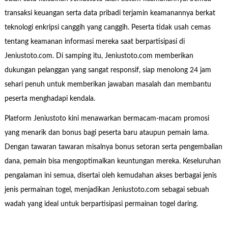
transaksi keuangan serta data pribadi terjamin keamanannya berkat
teknologi enkripsi canggih yang canggih. Peserta tidak usah cemas
tentang keamanan informasi mereka saat berpartisipasi di
Jeniustoto.com. Di samping itu, Jeniustoto.com memberikan
dukungan pelanggan yang sangat responsif, siap menolong 24 jam
sehari penuh untuk memberikan jawaban masalah dan membantu
peserta menghadapi kendala.
Platform Jeniustoto kini menawarkan bermacam-macam promosi
yang menarik dan bonus bagi peserta baru ataupun pemain lama.
Dengan tawaran tawaran misalnya bonus setoran serta pengembalian
dana, pemain bisa mengoptimalkan keuntungan mereka. Keseluruhan
pengalaman ini semua, disertai oleh kemudahan akses berbagai jenis
jenis permainan togel, menjadikan Jeniustoto.com sebagai sebuah
wadah yang ideal untuk berpartisipasi permainan togel daring.