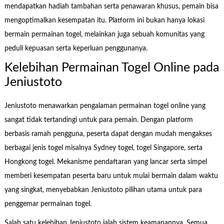
mendapatkan hadiah tambahan serta penawaran khusus, pemain bisa
mengoptimalkan kesempatan itu. Platform ini bukan hanya lokasi
bermain permainan togel, melainkan juga sebuah komunitas yang
peduli kepuasan serta keperluan penggunanya.
Kelebihan Permainan Togel Online pada
Jeniustoto
Jeniustoto menawarkan pengalaman permainan togel online yang
sangat tidak tertandingi untuk para pemain. Dengan platform
berbasis ramah pengguna, peserta dapat dengan mudah mengakses
berbagai jenis togel misalnya Sydney togel, togel Singapore, serta
Hongkong togel. Mekanisme pendaftaran yang lancar serta simpel
memberi kesempatan peserta baru untuk mulai bermain dalam waktu
yang singkat, menyebabkan Jeniustoto pilihan utama untuk para
penggemar permainan togel.
Salah satu kelebihan Jeniustoto ialah sistem keamanannya. Semua