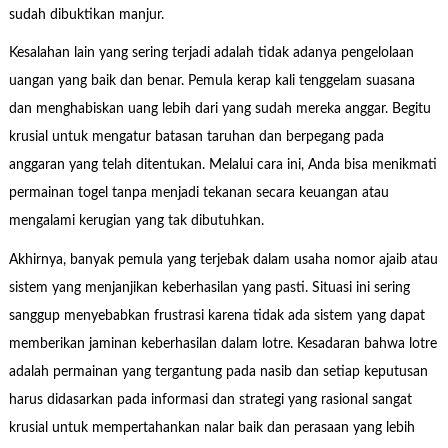
sudah dibuktikan manjur.
Kesalahan lain yang sering terjadi adalah tidak adanya pengelolaan
uangan yang baik dan benar. Pemula kerap kali tenggelam suasana
dan menghabiskan uang lebih dari yang sudah mereka anggar. Begitu
krusial untuk mengatur batasan taruhan dan berpegang pada
anggaran yang telah ditentukan. Melalui cara ini, Anda bisa menikmati
permainan togel tanpa menjadi tekanan secara keuangan atau
mengalami kerugian yang tak dibutuhkan.
Akhirnya, banyak pemula yang terjebak dalam usaha nomor ajaib atau
sistem yang menjanjikan keberhasilan yang pasti. Situasi ini sering
sanggup menyebabkan frustrasi karena tidak ada sistem yang dapat
memberikan jaminan keberhasilan dalam lotre. Kesadaran bahwa lotre
adalah permainan yang tergantung pada nasib dan setiap keputusan
harus didasarkan pada informasi dan strategi yang rasional sangat
krusial untuk mempertahankan nalar baik dan perasaan yang lebih