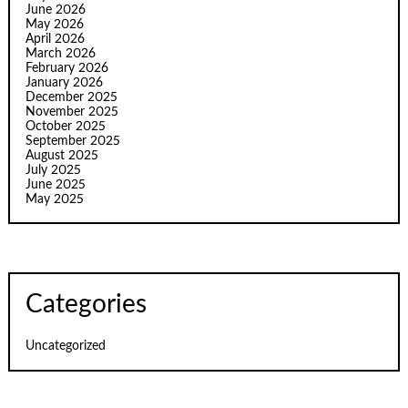
June 2026
May 2026
April 2026
March 2026
February 2026
January 2026
December 2025
November 2025
October 2025
September 2025
August 2025
July 2025
June 2025
May 2025
Categories
Uncategorized