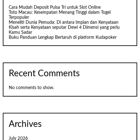
Cara Mudah Deposit Pulsa Tri untuk Slot Online
Toto Macau: Kesempatan Menang Tinggi dalam Togel
Terpopuler
Meneliti Dunia Pemuda: Di antara Impian dan Kenyataan
Kisah serta Kenyataan seputar Dewi 4 Dimensi yang perlu
Kamu Sadar
Buku Panduan Lengkap Bertaruh di platform Kudapoker
Recent Comments
No comments to show.
Archives
July 2026