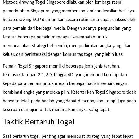
Metode drawing Togel Singapore dilakukan oleh lembaga resmi
pemerintahan Singapura, yang memberikan jaminan keaslian hasilnya.
Setiap drawing SGP diumumkan secara rutin serta dapat diakses oleh
para pemain dari berbagai media. Dengan adanya pengundian yang
teratur, beberapa pemain mendapat kesempatan untuk
merencanakan strategi bet sendiri, memperkirakan angka yang akan
keluar, dan berinteraksi dengan komunitas togel yang lebih luas.
Pemain Togel Singapore memiliki beberapa jenis jenis taruhan,
termasuk taruhan 2D, 3D, hingga 4D, yang memberi kesempatan
kepada para pemain untuk meraih berbagai hadiah sesuai dengan
kombinasi angka yang mereka pilih. Ketertarikan Togel Singapore tidak
hanya terletak pada hadiah yang dapat dimenangkan, tetapi juga pada
keseruan dan ujian untuk meramalkan angka yang tepat.
Taktik Bertaruh Togel
Saat bertaruh togel, penting agar membuat strategi yang tepat tepat