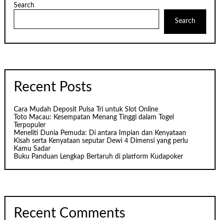
Search
Search
Recent Posts
Cara Mudah Deposit Pulsa Tri untuk Slot Online
Toto Macau: Kesempatan Menang Tinggi dalam Togel
Terpopuler
Meneliti Dunia Pemuda: Di antara Impian dan Kenyataan
Kisah serta Kenyataan seputar Dewi 4 Dimensi yang perlu
Kamu Sadar
Buku Panduan Lengkap Bertaruh di platform Kudapoker
Recent Comments