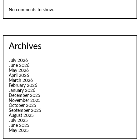
No comments to show.
Archives
July 2026
June 2026
May 2026
April 2026
March 2026
February 2026
January 2026
December 2025
November 2025
October 2025
September 2025
August 2025
July 2025
June 2025
May 2025