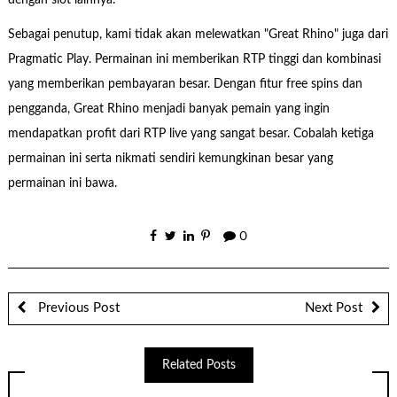
dengan slot lainnya.
Sebagai penutup, kami tidak akan melewatkan "Great Rhino" juga dari
Pragmatic Play. Permainan ini memberikan RTP tinggi dan kombinasi
yang memberikan pembayaran besar. Dengan fitur free spins dan
pengganda, Great Rhino menjadi banyak pemain yang ingin
mendapatkan profit dari RTP live yang sangat besar. Cobalah ketiga
permainan ini serta nikmati sendiri kemungkinan besar yang
permainan ini bawa.
0
Previous Post
Next Post
Related Posts