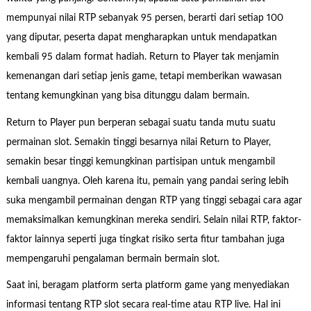
mempunyai nilai RTP sebanyak 95 persen, berarti dari setiap 100
yang diputar, peserta dapat mengharapkan untuk mendapatkan
kembali 95 dalam format hadiah. Return to Player tak menjamin
kemenangan dari setiap jenis game, tetapi memberikan wawasan
tentang kemungkinan yang bisa ditunggu dalam bermain.
Return to Player pun berperan sebagai suatu tanda mutu suatu
permainan slot. Semakin tinggi besarnya nilai Return to Player,
semakin besar tinggi kemungkinan partisipan untuk mengambil
kembali uangnya. Oleh karena itu, pemain yang pandai sering lebih
suka mengambil permainan dengan RTP yang tinggi sebagai cara agar
memaksimalkan kemungkinan mereka sendiri. Selain nilai RTP, faktor-
faktor lainnya seperti juga tingkat risiko serta fitur tambahan juga
mempengaruhi pengalaman bermain bermain slot.
Saat ini, beragam platform serta platform game yang menyediakan
informasi tentang RTP slot secara real-time atau RTP live. Hal ini