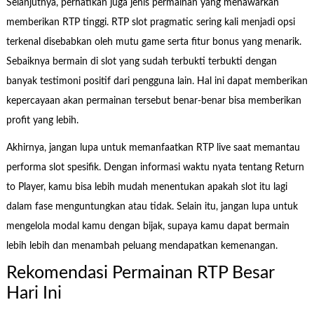
Selanjutnya, perhatikan juga jenis permainan yang menawarkan
memberikan RTP tinggi. RTP slot pragmatic sering kali menjadi opsi
terkenal disebabkan oleh mutu game serta fitur bonus yang menarik.
Sebaiknya bermain di slot yang sudah terbukti terbukti dengan
banyak testimoni positif dari pengguna lain. Hal ini dapat memberikan
kepercayaan akan permainan tersebut benar-benar bisa memberikan
profit yang lebih.
Akhirnya, jangan lupa untuk memanfaatkan RTP live saat memantau
performa slot spesifik. Dengan informasi waktu nyata tentang Return
to Player, kamu bisa lebih mudah menentukan apakah slot itu lagi
dalam fase menguntungkan atau tidak. Selain itu, jangan lupa untuk
mengelola modal kamu dengan bijak, supaya kamu dapat bermain
lebih lebih dan menambah peluang mendapatkan kemenangan.
Rekomendasi Permainan RTP Besar
Hari Ini