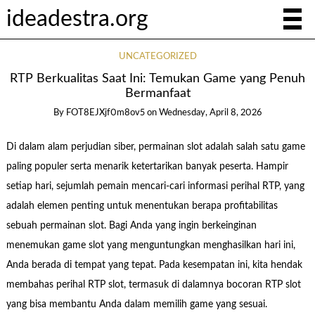
ideadestra.org
UNCATEGORIZED
RTP Berkualitas Saat Ini: Temukan Game yang Penuh
Bermanfaat
By
FOT8EJXjf0m8ov5
on
Wednesday, April 8, 2026
Di dalam alam perjudian siber, permainan slot adalah salah satu game
paling populer serta menarik ketertarikan banyak peserta. Hampir
setiap hari, sejumlah pemain mencari-cari informasi perihal RTP, yang
adalah elemen penting untuk menentukan berapa profitabilitas
sebuah permainan slot. Bagi Anda yang ingin berkeinginan
menemukan game slot yang menguntungkan menghasilkan hari ini,
Anda berada di tempat yang tepat. Pada kesempatan ini, kita hendak
membahas perihal RTP slot, termasuk di dalamnya bocoran RTP slot
yang bisa membantu Anda dalam memilih game yang sesuai.