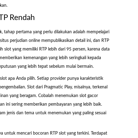
kan.
RTP Rendah
k, tahap pertama yang perlu dilakukan adalah mempelajari
itus perjudian online mempublikasikan detail ini, dan RTP
ih slot yang memiliki RTP lebih dari 95 persen, karena data
emberikan kemenangan yang lebih seringkali kepada
utusan yang lebih tepat sebelum mulai bermain.
lot apa Anda pilih. Setiap provider punya karakteristik
engembalian. Slot dari Pragmatic Play, misalnya, terkenal
mainan yang beragam. Cobalah menemukan slot gacor
an ini sering memberikan pembayaran yang lebih baik.
am jenis dan tema untuk menemukan yang paling sesuai
 untuk mencari bocoran RTP slot yang terkini. Terdapat