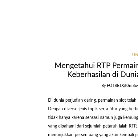
UN
Mengetahui RTP Permaina
Keberhasilan di Duni
By
FOT8EJXjf0m8o
Di dunia perjudian daring, permainan slot tela
Dengan diverse jenis topik serta fitur yang ber
tidak hanya karena sensasi namun juga kemungk
yang dipahami dari sejumlah petaruh ialah RTP,
menunjukkan persen uang yang akan kembali pad