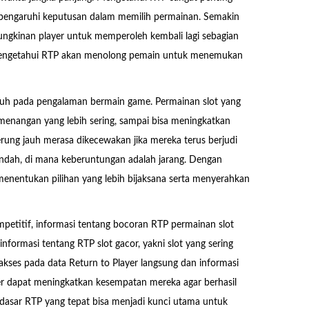
mpengaruhi keputusan dalam memilih permainan. Semakin
ungkinan player untuk memperoleh kembali lagi sebagian
u, mengetahui RTP akan menolong pemain untuk menemukan
aruh pada pengalaman bermain game. Permainan slot yang
menangan yang lebih sering, sampai bisa meningkatkan
rung jauh merasa dikecewakan jika mereka terus berjudi
endah, di mana keberuntungan adalah jarang. Dengan
menentukan pilihan yang lebih bijaksana serta menyerahkan
petitif, informasi tentang bocoran RTP permainan slot
formasi tentang RTP slot gacor, yakni slot yang sering
ses pada data Return to Player langsung dan informasi
yer dapat meningkatkan kesempatan mereka agar berhasil
rdasar RTP yang tepat bisa menjadi kunci utama untuk