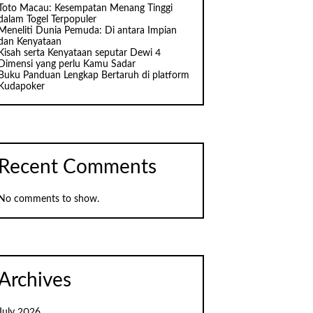
Toto Macau: Kesempatan Menang Tinggi
dalam Togel Terpopuler
Meneliti Dunia Pemuda: Di antara Impian
dan Kenyataan
Kisah serta Kenyataan seputar Dewi 4
Dimensi yang perlu Kamu Sadar
Buku Panduan Lengkap Bertaruh di platform
Kudapoker
Recent Comments
No comments to show.
Archives
July 2026