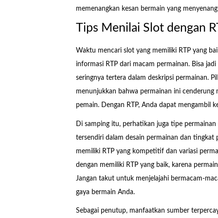
memenangkan kesan bermain yang menyenang
Tips Menilai Slot dengan 
Waktu mencari slot yang memiliki RTP yang bai
informasi RTP dari macam permainan. Bisa jadi s
seringnya tertera dalam deskripsi permainan. Pil
menunjukkan bahwa permainan ini cenderung m
pemain. Dengan RTP, Anda dapat mengambil kep
Di samping itu, perhatikan juga tipe permainan s
tersendiri dalam desain permainan dan tingkat p
memiliki RTP yang kompetitif dan variasi per
dengan memiliki RTP yang baik, karena permain
Jangan takut untuk menjelajahi bermacam-mac
gaya bermain Anda.
Sebagai penutup, manfaatkan sumber terpercaya