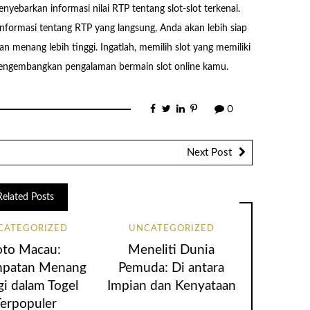
barkan informasi nilai RTP tentang slot-slot terkenal.
formasi tentang RTP yang langsung, Anda akan lebih siap
menang lebih tinggi. Ingatlah, memilih slot yang memiliki
mengembangkan pengalaman bermain slot online kamu.
0
Next Post
Related Posts
CATEGORIZED
UNCATEGORIZED
oto Macau:
Meneliti Dunia
patan Menang
Pemuda: Di antara
gi dalam Togel
Impian dan Kenyataan
erpopuler