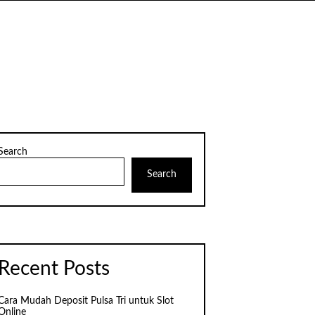
Search
Search
Recent Posts
Cara Mudah Deposit Pulsa Tri untuk Slot
Online