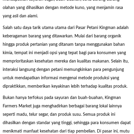
olahan yang dihasilkan dengan metode kuno, yang menjamin rasa
yang asli dan alami.
Salah satu daya tarik utama utama dari Pasar Petani Kingman adalah
keberagaman barang yang ditawarkan. Mulai dari barang organik
hingga produk pertanian yang ditanam tanpa menggunakan bahan
kimia, tempat ini menjadi opsi yang tepat bagi para konsumen yang
memprioritaskan kesehatan mereka dan kualitas makanan. Selain itu,
interaksi langsung dengan petani memungkinkan para pengunjung
untuk mendapatkan informasi mengenai metode produksi yang
dipraktikkan, memberikan keyakinan lebih terhadap kualitas produk.
Bukan hanya terfokus pada sayuran dan buah-buahan, Kingman
Farmers Market juga menghadirkan berbagai barang lokal lainnya
seperti madu, telur segar, dan produk susu. Semua produk ini
dihasilkan dengan standar yang tinggi, sehingga para konsumen dapat
menikmati manfaat kesehatan dari tiap pembelian. Di pasar ini, mutu