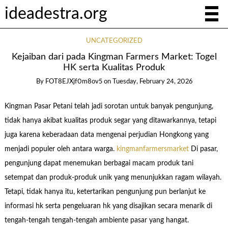
ideadestra.org
UNCATEGORIZED
Kejaiban dari pada Kingman Farmers Market: Togel
HK serta Kualitas Produk
By
FOT8EJXjf0m8ov5
on
Tuesday, February 24, 2026
Kingman Pasar Petani telah jadi sorotan untuk banyak pengunjung,
tidak hanya akibat kualitas produk segar yang ditawarkannya, tetapi
juga karena keberadaan data mengenai perjudian Hongkong yang
menjadi populer oleh antara warga.
kingmanfarmersmarket
Di pasar,
pengunjung dapat menemukan berbagai macam produk tani
setempat dan produk-produk unik yang menunjukkan ragam wilayah.
Tetapi, tidak hanya itu, ketertarikan pengunjung pun berlanjut ke
informasi hk serta pengeluaran hk yang disajikan secara menarik di
tengah-tengah tengah-tengah ambiente pasar yang hangat.