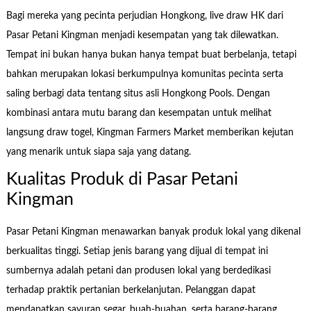
Bagi mereka yang pecinta perjudian Hongkong, live draw HK dari
Pasar Petani Kingman menjadi kesempatan yang tak dilewatkan.
Tempat ini bukan hanya bukan hanya tempat buat berbelanja, tetapi
bahkan merupakan lokasi berkumpulnya komunitas pecinta serta
saling berbagi data tentang situs asli Hongkong Pools. Dengan
kombinasi antara mutu barang dan kesempatan untuk melihat
langsung draw togel, Kingman Farmers Market memberikan kejutan
yang menarik untuk siapa saja yang datang.
Kualitas Produk di Pasar Petani
Kingman
Pasar Petani Kingman menawarkan banyak produk lokal yang dikenal
berkualitas tinggi. Setiap jenis barang yang dijual di tempat ini
sumbernya adalah petani dan produsen lokal yang berdedikasi
terhadap praktik pertanian berkelanjutan. Pelanggan dapat
mendapatkan sayuran segar, buah-buahan, serta barang-barang