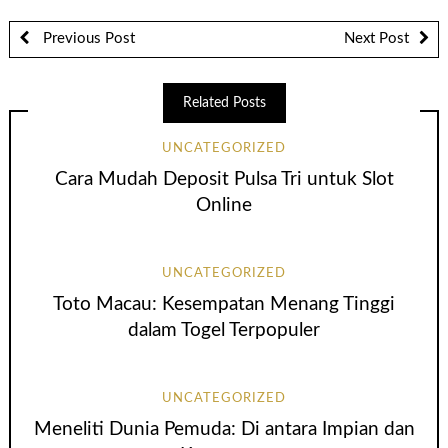
Previous Post
Next Post
Related Posts
UNCATEGORIZED
Cara Mudah Deposit Pulsa Tri untuk Slot
Online
UNCATEGORIZED
Toto Macau: Kesempatan Menang Tinggi
dalam Togel Terpopuler
UNCATEGORIZED
Meneliti Dunia Pemuda: Di antara Impian dan