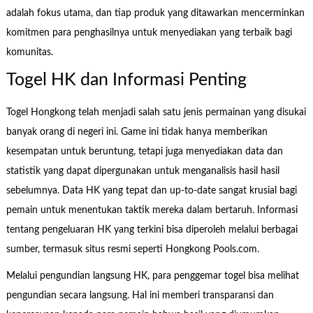
adalah fokus utama, dan tiap produk yang ditawarkan mencerminkan
komitmen para penghasilnya untuk menyediakan yang terbaik bagi
komunitas.
Togel HK dan Informasi Penting
Togel Hongkong telah menjadi salah satu jenis permainan yang disukai
banyak orang di negeri ini. Game ini tidak hanya memberikan
kesempatan untuk beruntung, tetapi juga menyediakan data dan
statistik yang dapat dipergunakan untuk menganalisis hasil hasil
sebelumnya. Data HK yang tepat dan up-to-date sangat krusial bagi
pemain untuk menentukan taktik mereka dalam bertaruh. Informasi
tentang pengeluaran HK yang terkini bisa diperoleh melalui berbagai
sumber, termasuk situs resmi seperti Hongkong Pools.com.
Melalui pengundian langsung HK, para penggemar togel bisa melihat
pengundian secara langsung. Hal ini memberi transparansi dan