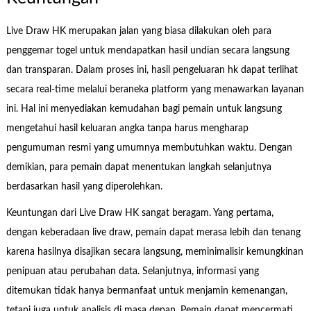
Live Draw HK merupakan jalan yang biasa dilakukan oleh para
penggemar togel untuk mendapatkan hasil undian secara langsung
dan transparan. Dalam proses ini, hasil pengeluaran hk dapat terlihat
secara real-time melalui beraneka platform yang menawarkan layanan
ini. Hal ini menyediakan kemudahan bagi pemain untuk langsung
mengetahui hasil keluaran angka tanpa harus mengharap
pengumuman resmi yang umumnya membutuhkan waktu. Dengan
demikian, para pemain dapat menentukan langkah selanjutnya
berdasarkan hasil yang diperolehkan.
Keuntungan dari Live Draw HK sangat beragam. Yang pertama,
dengan keberadaan live draw, pemain dapat merasa lebih dan tenang
karena hasilnya disajikan secara langsung, meminimalisir kemungkinan
penipuan atau perubahan data. Selanjutnya, informasi yang
ditemukan tidak hanya bermanfaat untuk menjamin kemenangan,
tetapi juga untuk analisis di masa depan. Pemain dapat mencermati