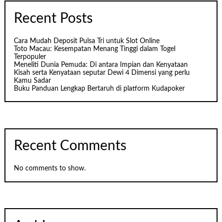
Recent Posts
Cara Mudah Deposit Pulsa Tri untuk Slot Online
Toto Macau: Kesempatan Menang Tinggi dalam Togel
Terpopuler
Meneliti Dunia Pemuda: Di antara Impian dan Kenyataan
Kisah serta Kenyataan seputar Dewi 4 Dimensi yang perlu
Kamu Sadar
Buku Panduan Lengkap Bertaruh di platform Kudapoker
Recent Comments
No comments to show.