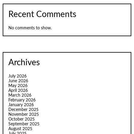
Recent Comments
No comments to show.
Archives
July 2026
June 2026
May 2026
April 2026
March 2026
February 2026
January 2026
December 2025
November 2025
October 2025
September 2025
August 2025
July 2025