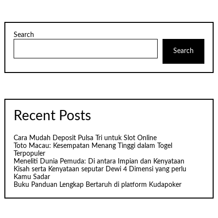
pagination
Search
Search
Recent Posts
Cara Mudah Deposit Pulsa Tri untuk Slot Online
Toto Macau: Kesempatan Menang Tinggi dalam Togel
Terpopuler
Meneliti Dunia Pemuda: Di antara Impian dan Kenyataan
Kisah serta Kenyataan seputar Dewi 4 Dimensi yang perlu
Kamu Sadar
Buku Panduan Lengkap Bertaruh di platform Kudapoker