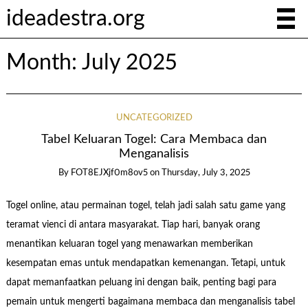
ideadestra.org
Month:
July 2025
UNCATEGORIZED
Tabel Keluaran Togel: Cara Membaca dan
Menganalisis
By
FOT8EJXjf0m8ov5
on
Thursday, July 3, 2025
Togel online, atau permainan togel, telah jadi salah satu game yang
teramat vienci di antara masyarakat. Tiap hari, banyak orang
menantikan keluaran togel yang menawarkan memberikan
kesempatan emas untuk mendapatkan kemenangan. Tetapi, untuk
dapat memanfaatkan peluang ini dengan baik, penting bagi para
pemain untuk mengerti bagaimana membaca dan menganalisis tabel