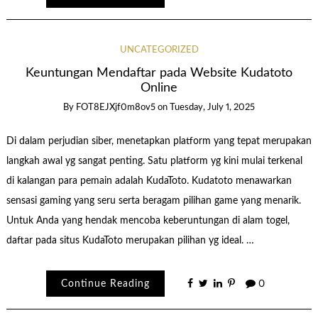
UNCATEGORIZED
Keuntungan Mendaftar pada Website Kudatoto
Online
By
FOT8EJXjf0m8ov5
on
Tuesday, July 1, 2025
Di dalam perjudian siber, menetapkan platform yang tepat merupakan
langkah awal yg sangat penting. Satu platform yg kini mulai terkenal
di kalangan para pemain adalah KudaToto. Kudatoto menawarkan
sensasi gaming yang seru serta beragam pilihan game yang menarik.
Untuk Anda yang hendak mencoba keberuntungan di alam togel,
daftar pada situs KudaToto merupakan pilihan yg ideal. …
Continue Reading
0