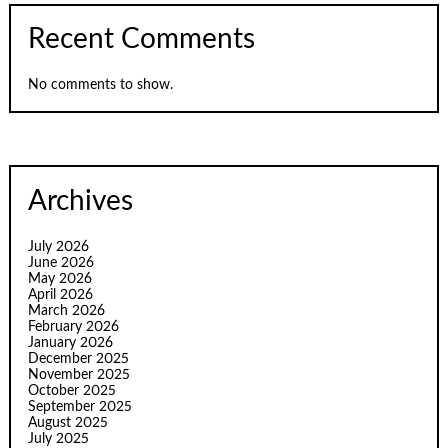
Recent Comments
No comments to show.
Archives
July 2026
June 2026
May 2026
April 2026
March 2026
February 2026
January 2026
December 2025
November 2025
October 2025
September 2025
August 2025
July 2025