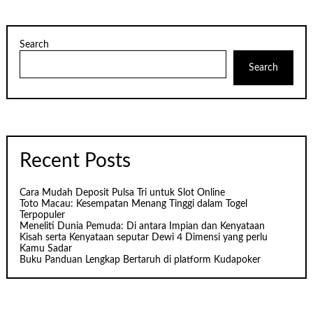
pagination
Search
Search
Recent Posts
Cara Mudah Deposit Pulsa Tri untuk Slot Online
Toto Macau: Kesempatan Menang Tinggi dalam Togel
Terpopuler
Meneliti Dunia Pemuda: Di antara Impian dan Kenyataan
Kisah serta Kenyataan seputar Dewi 4 Dimensi yang perlu
Kamu Sadar
Buku Panduan Lengkap Bertaruh di platform Kudapoker