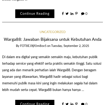
Continue Reading
0
UNCATEGORIZED
Warga88: Jawaban Bijaksana untuk Kebutuhan Anda
By
FOT8EJXjf0m8ov5
on
Tuesday, September 2, 2025
Di dalam era digital yang semakin semakin maju, kebutuhan publik
terhadap service yang efektif serta praktis semakin tinggi. Satu solusi
yang ada dan menarik perhatian ialah Warga88. Dengan beragam
layanan yang ditawarkan, Warga88 hadir sebagai solusi bagi
memenuhi publik masa kini yang ingin melakukan segala hal dalam
lebih mudah serta cepat. Warga88 bukan hanya hanya …
Continue Reading
0