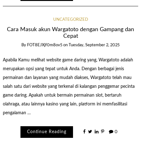
UNCATEGORIZED
Cara Masuk akun Wargatoto dengan Gampang dan
Cepat
By
FOT8EJXjf0m8ov5
on
Tuesday, September 2, 2025
Apabila Kamu melihat website game daring yang, Wargatoto adalah
merupakan opsi yang tepat untuk Anda. Dengan berbagai jenis
permainan dan layanan yang mudah diakses, Wargatoto telah mau
salah satu dari website yang terkenal di kalangan penggemar pecinta
game daring. Apakah untuk bermain permainan slot, bertaruh
olahraga, atau lainnya kasino yang lain, platform ini memfasilitasi
pengalaman …
Continue Reading
0