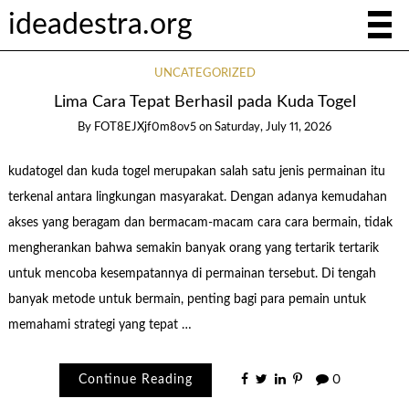
ideadestra.org
UNCATEGORIZED
Lima Cara Tepat Berhasil pada Kuda Togel
By
FOT8EJXjf0m8ov5
on
Saturday, July 11, 2026
kudatogel dan kuda togel merupakan salah satu jenis permainan itu
terkenal antara lingkungan masyarakat. Dengan adanya kemudahan
akses yang beragam dan bermacam-macam cara cara bermain, tidak
mengherankan bahwa semakin banyak orang yang tertarik tertarik
untuk mencoba kesempatannya di permainan tersebut. Di tengah
banyak metode untuk bermain, penting bagi para pemain untuk
memahami strategi yang tepat …
Continue Reading
0