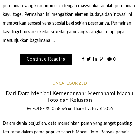
permainan yang kian populer di tengah masyarakat adalah permainan
kayu togel. Permainan ini mengaitkan elemen budaya dan inovasi ini
memberikan sensasi yang spesial bagi sekian pesertanya. Permainan
kayutogel bukan sekedar sekedar game angka-angka, tetapi juga
menunjukkan bagaimana …
Continue Reading
0
UNCATEGORIZED
Dari Data Menjadi Kemenangan: Memahami Macau
Toto dan Keluaran
By
FOT8EJXjf0m8ov5
on
Thursday, July 9, 2026
Dalam dunia perjudian, data memainkan peran yang sangat penting,
terutama dalam game populer seperti Macau Toto. Banyak pemain