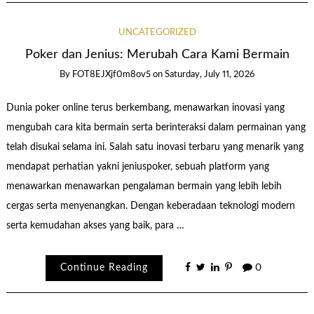
UNCATEGORIZED
Poker dan Jenius: Merubah Cara Kami Bermain
By
FOT8EJXjf0m8ov5
on
Saturday, July 11, 2026
Dunia poker online terus berkembang, menawarkan inovasi yang
mengubah cara kita bermain serta berinteraksi dalam permainan yang
telah disukai selama ini. Salah satu inovasi terbaru yang menarik yang
mendapat perhatian yakni jeniuspoker, sebuah platform yang
menawarkan menawarkan pengalaman bermain yang lebih lebih
cergas serta menyenangkan. Dengan keberadaan teknologi modern
serta kemudahan akses yang baik, para …
Continue Reading
0