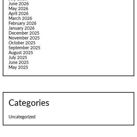
June 2026
May 2026
April 2026
March 2026
February 2026
January 2026
December 2025
November 2025
October 2025
September 2025
August 2025
July 2025
June 2025
May 2025
Categories
Uncategorized