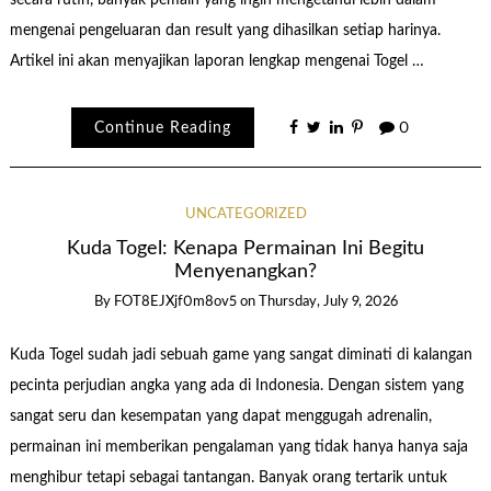
secara rutin, banyak pemain yang ingin mengetahui lebih dalam
mengenai pengeluaran dan result yang dihasilkan setiap harinya.
Artikel ini akan menyajikan laporan lengkap mengenai Togel …
Continue Reading
0
UNCATEGORIZED
Kuda Togel: Kenapa Permainan Ini Begitu
Menyenangkan?
By
FOT8EJXjf0m8ov5
on
Thursday, July 9, 2026
Kuda Togel sudah jadi sebuah game yang sangat diminati di kalangan
pecinta perjudian angka yang ada di Indonesia. Dengan sistem yang
sangat seru dan kesempatan yang dapat menggugah adrenalin,
permainan ini memberikan pengalaman yang tidak hanya hanya saja
menghibur tetapi sebagai tantangan. Banyak orang tertarik untuk