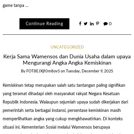
game tanpa …
Continue Reading
0
UNCATEGORIZED
Kerja Sama Wamensos dan Dunia Usaha dalam upaya
Mengurangi Angka Angka Kemiskinan
By
FOT8EJXjf0m8ov5
on
Tuesday, December 9, 2025
Kemiskinan tetap merupakan salah satu tantangan paling signifikan
yang teramat dihadapi oleh masyarakat rakyat Negara Kesatuan
Republik Indonesia. Walaupun sejumlah upaya sudah dikerjakan dari
pemerintah serta berbagai instansi, persentase kemiskinan masih
memperlihatkan angka yang cukup mengkhawatirkan. Di konteks
situasi ini, Kementerian Sosial melalui Wamensos berupaya