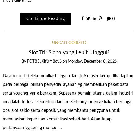
PKV tidaklah …
Continue Reading
0
UNCATEGORIZED
Slot Tri: Siapa yang Lebih Unggul?
By
FOT8EJXjf0m8ov5
on
Monday, December 8, 2025
Dalam dunia telekomunikasi negara Tanah Air, user kerap dihadapkan
pada berbagai pilihan penyedia layanan yg memberikan paket data
serta voucher yang beragam. Sepasang pemain utama dalam industri
ini adalah Indosat Ooredoo dan Tri. Keduanya menyediakan berbagai
opsi slot saldo serta deposit, yang membantu pengguna untuk
memuaskan keperluan komunikasi sehari-hari. Akan tetapi,
pertanyaan yg sering muncul …