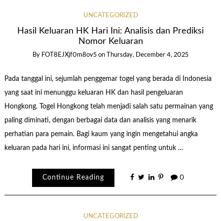
UNCATEGORIZED
Hasil Keluaran HK Hari Ini: Analisis dan Prediksi
Nomor Keluaran
By
FOT8EJXjf0m8ov5
on
Thursday, December 4, 2025
Pada tanggal ini, sejumlah penggemar togel yang berada di Indonesia
yang saat ini menunggu keluaran HK dan hasil pengeluaran
Hongkong. Togel Hongkong telah menjadi salah satu permainan yang
paling diminati, dengan berbagai data dan analisis yang menarik
perhatian para pemain. Bagi kaum yang ingin mengetahui angka
keluaran pada hari ini, informasi ini sangat penting untuk …
Continue Reading
0
UNCATEGORIZED