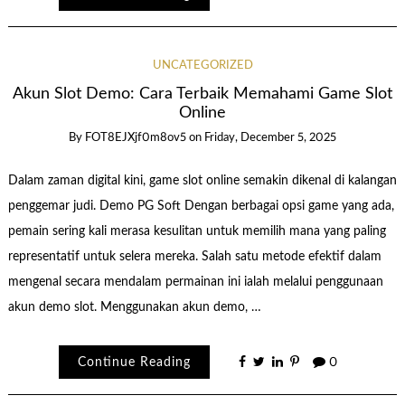
UNCATEGORIZED
Akun Slot Demo: Cara Terbaik Memahami Game Slot
Online
By
FOT8EJXjf0m8ov5
on
Friday, December 5, 2025
Dalam zaman digital kini, game slot online semakin dikenal di kalangan
penggemar judi. Demo PG Soft Dengan berbagai opsi game yang ada,
pemain sering kali merasa kesulitan untuk memilih mana yang paling
representatif untuk selera mereka. Salah satu metode efektif dalam
mengenal secara mendalam permainan ini ialah melalui penggunaan
akun demo slot. Menggunakan akun demo, …
Continue Reading
0