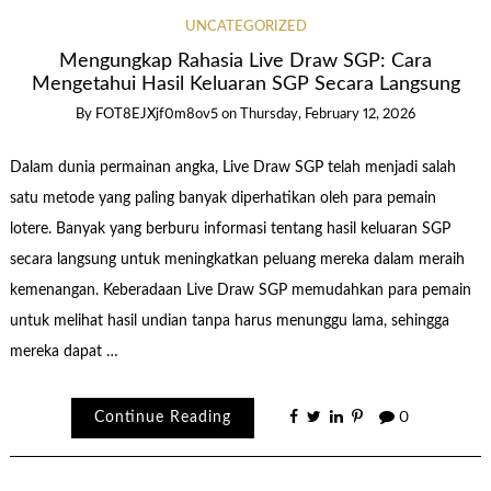
UNCATEGORIZED
Mengungkap Rahasia Live Draw SGP: Cara
Mengetahui Hasil Keluaran SGP Secara Langsung
By
FOT8EJXjf0m8ov5
on
Thursday, February 12, 2026
Dalam dunia permainan angka, Live Draw SGP telah menjadi salah
satu metode yang paling banyak diperhatikan oleh para pemain
lotere. Banyak yang berburu informasi tentang hasil keluaran SGP
secara langsung untuk meningkatkan peluang mereka dalam meraih
kemenangan. Keberadaan Live Draw SGP memudahkan para pemain
untuk melihat hasil undian tanpa harus menunggu lama, sehingga
mereka dapat …
Continue Reading
0