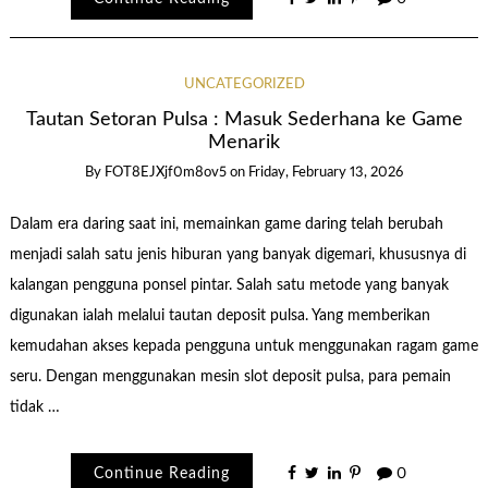
UNCATEGORIZED
Tautan Setoran Pulsa : Masuk Sederhana ke Game
Menarik
By
FOT8EJXjf0m8ov5
on
Friday, February 13, 2026
Dalam era daring saat ini, memainkan game daring telah berubah
menjadi salah satu jenis hiburan yang banyak digemari, khususnya di
kalangan pengguna ponsel pintar. Salah satu metode yang banyak
digunakan ialah melalui tautan deposit pulsa. Yang memberikan
kemudahan akses kepada pengguna untuk menggunakan ragam game
seru. Dengan menggunakan mesin slot deposit pulsa, para pemain
tidak …
Continue Reading
0