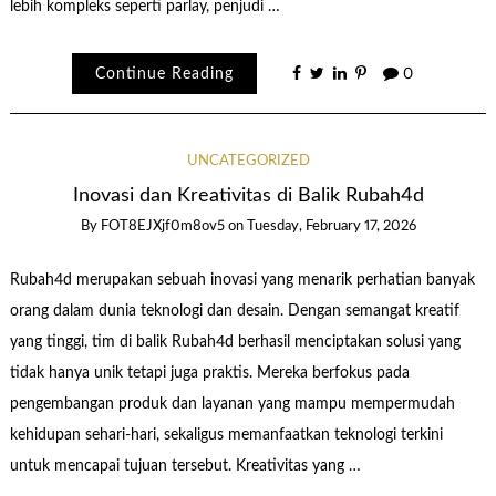
lebih kompleks seperti parlay, penjudi …
Continue Reading
0
UNCATEGORIZED
Inovasi dan Kreativitas di Balik Rubah4d
By
FOT8EJXjf0m8ov5
on
Tuesday, February 17, 2026
Rubah4d merupakan sebuah inovasi yang menarik perhatian banyak
orang dalam dunia teknologi dan desain. Dengan semangat kreatif
yang tinggi, tim di balik Rubah4d berhasil menciptakan solusi yang
tidak hanya unik tetapi juga praktis. Mereka berfokus pada
pengembangan produk dan layanan yang mampu mempermudah
kehidupan sehari-hari, sekaligus memanfaatkan teknologi terkini
untuk mencapai tujuan tersebut. Kreativitas yang …