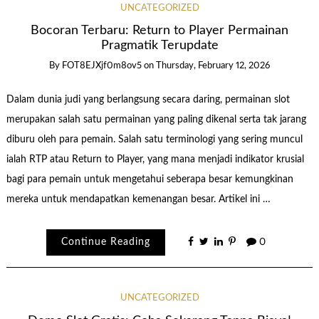
UNCATEGORIZED
Bocoran Terbaru: Return to Player Permainan
Pragmatik Terupdate
By
FOT8EJXjf0m8ov5
on
Thursday, February 12, 2026
Dalam dunia judi yang berlangsung secara daring, permainan slot
merupakan salah satu permainan yang paling dikenal serta tak jarang
diburu oleh para pemain. Salah satu terminologi yang sering muncul
ialah RTP atau Return to Player, yang mana menjadi indikator krusial
bagi para pemain untuk mengetahui seberapa besar kemungkinan
mereka untuk mendapatkan kemenangan besar. Artikel ini …
Continue Reading
0
UNCATEGORIZED