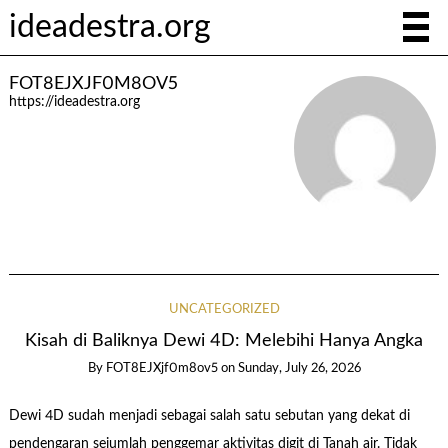
ideadestra.org
FOT8EJXJF0M8OV5
https://ideadestra.org
UNCATEGORIZED
Kisah di Baliknya Dewi 4D: Melebihi Hanya Angka
By
FOT8EJXjf0m8ov5
on
Sunday, July 26, 2026
Dewi 4D sudah menjadi sebagai salah satu sebutan yang dekat di
pendengaran sejumlah penggemar aktivitas digit di Tanah air. Tidak