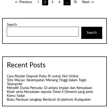
Posts
← Previous
1
2
3
4
…
76
Next →
pagination
Search
Search
Recent Posts
Cara Mudah Deposit Pulsa Tri untuk Slot Online
Toto Macau: Kesempatan Menang Tinggi dalam Togel
Terpopuler
Meneliti Dunia Pemuda: Di antara Impian dan Kenyataan
Kisah serta Kenyataan seputar Dewi 4 Dimensi yang perlu
Kamu Sadar
Buku Panduan Lengkap Bertaruh di platform Kudapoker