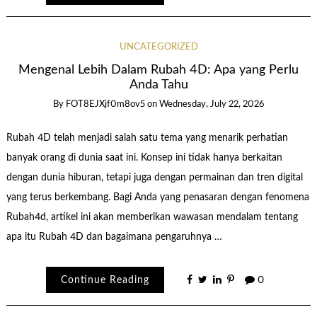
UNCATEGORIZED
Mengenal Lebih Dalam Rubah 4D: Apa yang Perlu
Anda Tahu
By
FOT8EJXjf0m8ov5
on
Wednesday, July 22, 2026
Rubah 4D telah menjadi salah satu tema yang menarik perhatian
banyak orang di dunia saat ini. Konsep ini tidak hanya berkaitan
dengan dunia hiburan, tetapi juga dengan permainan dan tren digital
yang terus berkembang. Bagi Anda yang penasaran dengan fenomena
Rubah4d, artikel ini akan memberikan wawasan mendalam tentang
apa itu Rubah 4D dan bagaimana pengaruhnya …
Continue Reading
0