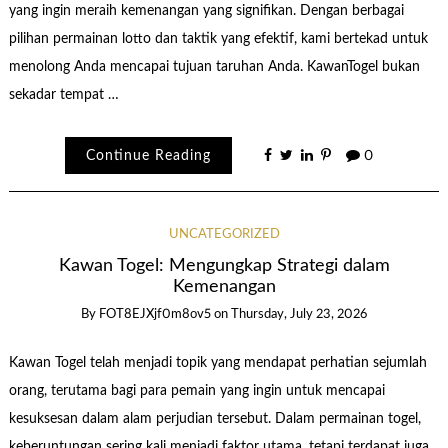
yang ingin meraih kemenangan yang signifikan. Dengan berbagai
pilihan permainan lotto dan taktik yang efektif, kami bertekad untuk
menolong Anda mencapai tujuan taruhan Anda. KawanTogel bukan
sekadar tempat …
Continue Reading
0
UNCATEGORIZED
Kawan Togel: Mengungkap Strategi dalam
Kemenangan
By
FOT8EJXjf0m8ov5
on
Thursday, July 23, 2026
Kawan Togel telah menjadi topik yang mendapat perhatian sejumlah
orang, terutama bagi para pemain yang ingin untuk mencapai
kesuksesan dalam alam perjudian tersebut. Dalam permainan togel,
keberuntungan sering kali menjadi faktor utama, tetapi terdapat juga