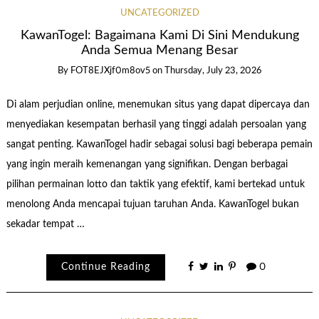
UNCATEGORIZED
KawanTogel: Bagaimana Kami Di Sini Mendukung
Anda Semua Menang Besar
By
FOT8EJXjf0m8ov5
on
Thursday, July 23, 2026
Di alam perjudian online, menemukan situs yang dapat dipercaya dan
menyediakan kesempatan berhasil yang tinggi adalah persoalan yang
sangat penting. KawanTogel hadir sebagai solusi bagi beberapa pemain
yang ingin meraih kemenangan yang signifikan. Dengan berbagai
pilihan permainan lotto dan taktik yang efektif, kami bertekad untuk
menolong Anda mencapai tujuan taruhan Anda. KawanTogel bukan
sekadar tempat …
Continue Reading
0