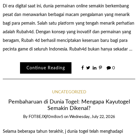
Di era digital saat ini, dunia permainan online semakin berkembang
pesat dan menawarkan berbagai macam pengalaman yang menarik
bagi para pemain. Salah satu platform yang tengah menarik perhatian
adalah Rubah4d. Dengan konsep yang inovatif dan permainan yang
beragam, Rubah 4d berhasil menciptakan keseruan baru bagi para
pecinta game di seluruh Indonesia. Rubah4d bukan hanya sekadar …
Continue Reading
0
UNCATEGORIZED
Pembaharuan di Dunia Togel: Mengapa Kayutogel
Semakin Dikenal?
By
FOT8EJXjf0m8ov5
on
Wednesday, July 22, 2026
Selama beberapa tahun terakhir, j dunia togel telah menghadapi