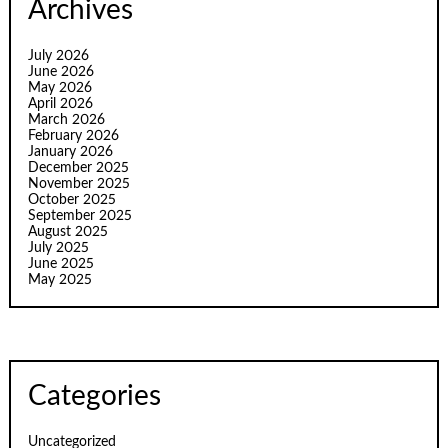
Archives
July 2026
June 2026
May 2026
April 2026
March 2026
February 2026
January 2026
December 2025
November 2025
October 2025
September 2025
August 2025
July 2025
June 2025
May 2025
Categories
Uncategorized