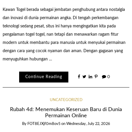
Kawan Togel berada sebagai jembatan penghubung antara nostalgia
dan inovasi di dunia permainan angka. Di tengah perkembangan
teknologi sedang pesat, situs ini hanya mengingatkan kita pada
pengalaman togel togel, nan tetapi dan menawarkan ragam fitur
modern untuk membantu para manusia untuk menyukai permainan
dengan cara yang cocok nyaman dan aman. Dengan gagasan yang
menyuguhkan hubungan …
Continue Reading
0
UNCATEGORIZED
Rubah 4d: Menemukan Keseruan Baru di Dunia
Permainan Online
By
FOT8EJXjf0m8ov5
on
Wednesday, July 22, 2026