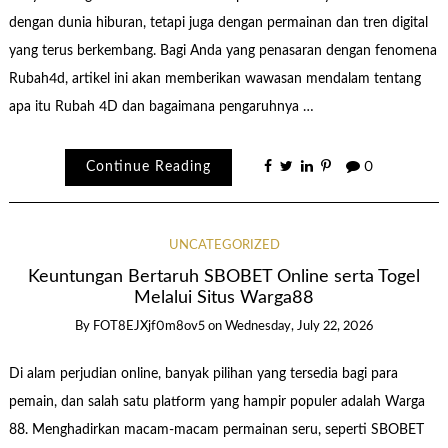
dengan dunia hiburan, tetapi juga dengan permainan dan tren digital
yang terus berkembang. Bagi Anda yang penasaran dengan fenomena
Rubah4d, artikel ini akan memberikan wawasan mendalam tentang
apa itu Rubah 4D dan bagaimana pengaruhnya …
Continue Reading
0
UNCATEGORIZED
Keuntungan Bertaruh SBOBET Online serta Togel
Melalui Situs Warga88
By
FOT8EJXjf0m8ov5
on
Wednesday, July 22, 2026
Di alam perjudian online, banyak pilihan yang tersedia bagi para
pemain, dan salah satu platform yang hampir populer adalah Warga
88. Menghadirkan macam-macam permainan seru, seperti SBOBET