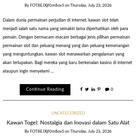
By
FOT8EJXjf0m8ov5
on
Thursday, July 23, 2026
Dalam dunia permainan perjudian di internet, kawan slot telah
menjadi salah satu nama yang semakin lama diperhatikan oleh para
pemain. Dengan bermacam-macam berbagai jenis pilihan permainan
permainan slot dan peluang menang yang dan peluang kemenangan
yang menguntungkan, kawan slot menawarkan pengalaman yang
akan terlupakan. Bagi mereka yang baru berkenalan kasino di internet
ataupun ingin menyelami …
Continue Reading
0
UNCATEGORIZED
Kawan Togel: Nostalgia dan Inovasi dalam Satu Alat
By
FOT8EJXjf0m8ov5
on
Thursday, July 23, 2026