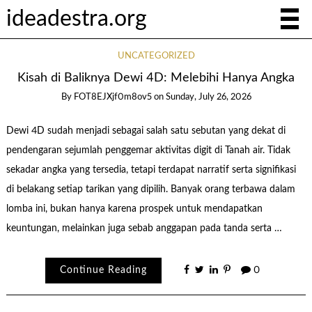
ideadestra.org
UNCATEGORIZED
Kisah di Baliknya Dewi 4D: Melebihi Hanya Angka
By
FOT8EJXjf0m8ov5
on
Sunday, July 26, 2026
Dewi 4D sudah menjadi sebagai salah satu sebutan yang dekat di
pendengaran sejumlah penggemar aktivitas digit di Tanah air. Tidak
sekadar angka yang tersedia, tetapi terdapat narratif serta signifikasi
di belakang setiap tarikan yang dipilih. Banyak orang terbawa dalam
lomba ini, bukan hanya karena prospek untuk mendapatkan
keuntungan, melainkan juga sebab anggapan pada tanda serta …
Continue Reading
0